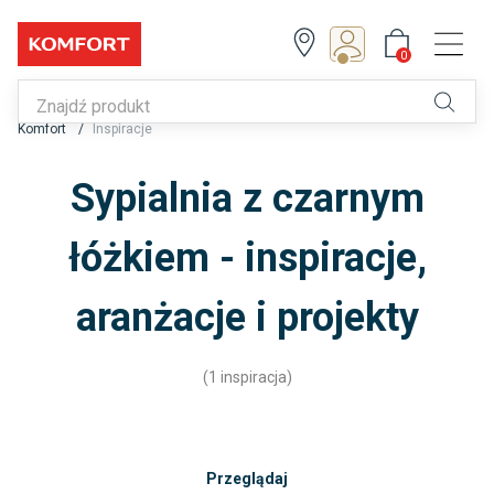
0
Z Klubem zyskujesz!
0
Komfort
Inspiracje
Zapisz się lub zaloguj
Sypialnia z czarnym
łóżkiem - inspiracje,
aranżacje i projekty
(1 inspiracja)
Przeglądaj