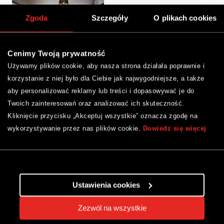
Zgoda
Szczegóły
O plikach cookies
Cenimy Twoją prywatność
Używamy plików cookie, aby nasza strona działała poprawnie i
Mała sypialnia
korzystanie z niej było dla Ciebie jak najwygodniejsze, a także
glamour
aby personalizować reklamy lub treści i dopasowywać je do
Twoich zainteresowań oraz analizować ich skuteczność.
Kliknięcie przycisku „Akceptuj wszystkie” oznacza zgodę na
1
wykorzystywanie przez nas plików cookie.
Dowiedz się więcej
Ustawienia cookies
Znajdź najbliższy sklep
Zezwól na wszystkie
160 sklepów Komfort w całym
kraju!