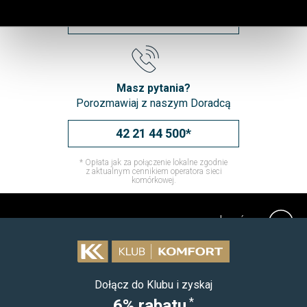
ZNAJDŹ SKLEP
Masz pytania?
Porozmawiaj z naszym Doradcą
42 21 44 500*
* Opłata jak za połączenie lokalne zgodnie
z aktualnym cennikiem operatora sieci
komórkowej.
do góry
Dołącz do Klubu i zyskaj
*
6% rabatu