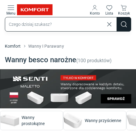
Przejdź do treści głównej
Menu
Konto
Lista
Koszyk
Komfort
Wanny I Parawany
Wanny besco narożne
(
100
produktów
)
Wanny
Wanny przyścienne
prostokątne