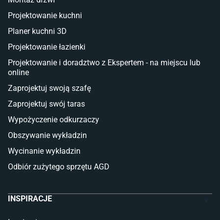
Deski tarasowe kompozytowe
Projektowanie kuchni
Sztuczna trawa miękka
Koce i pledy
Planer kuchni 3D
Płytki tarasowe
Projektowanie łazienki
Płytki na balkon
Lampy stojące LED
Projektowanie i doradztwo z Ekspertem - na miejscu lub
online
Płytki
Zaprojektuj swoją szafę
Płytki betonowe
Zaprojektuj swój taras
Płytki Cersanit
Płytki wielkoformatowe
Wypożyczenie odkurzaczy
Gres (szkliwiony)
Obszywanie wykładzin
Glazura
Płytki marmurowe
Wycinanie wykładzin
Odbiór zużytego sprzętu AGD
INSPIRACJE