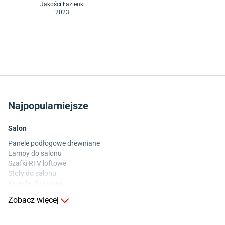
Jakości Łazienki
2023
Najpopularniejsze
Salon
Panele podłogowe drewniane
Lampy do salonu
Szafki RTV loftowe
Stoły do salonu
Krzesła do salonu
Komody do salonu
Zobacz więcej
Kuchnia