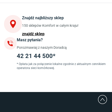
Stoły do kuchni
Krzesła do kuchni
Szafki kuchenne stojące (dolne)
Znajdź najbliższy sklep
Szafki kuchenne wiszące (górne)
Szafki pod zlewozmywak
150 sklepów Komfort w całym kraju!
Blaty kuchenne laminowane
znajdź sklep
Masz pytania?
Jadalnia
Porozmawiaj z naszym Doradcą
Stoły do jadalni
Krzesła do jadalni
42 21 44 500*
Dywany szare
Lampy w stylu loftowym
* Opłata jak za połączenie lokalne zgodnie z aktualnym cennikiem
operatora sieci komórkowej.
Lampy wiszące do jadalni
Witryny do jadalni
Łazienka
Płytki łazienkowe
Deszczownice prysznicowe
Umywalki Cersanit
Glazura do łazienki