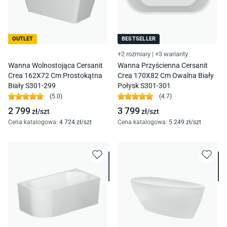
OUTLET
BESTSELLER
+2 rozmiary
|
+3 warianty
Wanna Wolnostojąca Cersanit
Wanna Przyścienna Cersanit
Crea 162X72 Cm Prostokątna
Crea 170X82 Cm Owalna Biały
Biały S301-299
Połysk S301-301
(
5.0
)
(
4.7
)
2 799
3 799
zł/
szt
zł/
szt
Cena katalogowa
:
4 724
zł/
szt
Cena katalogowa
:
5 249
zł/
szt