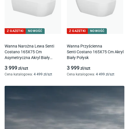
Z GAZETKI
NOWOŚĆ
Z GAZETKI
NOWOŚĆ
Wanna Narożna Lewa Senti
Wanna Przyścienna
Costano 165X75 Cm
Senti Costano 165X75 Cm Akryl
Asymetryczna Akryl Biały
Biały Połysk
Połysk
3 999
3 999
zł/
szt
zł/
szt
Cena katalogowa
:
4 499
zł/
szt
Cena katalogowa
:
4 499
zł/
szt