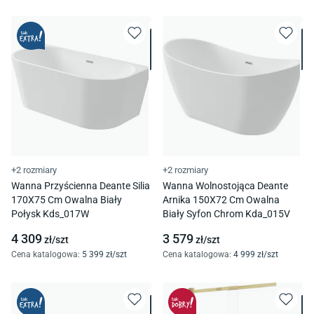
+2 rozmiary
+2 rozmiary
Wanna Przyścienna Deante Silia
Wanna Wolnostojąca Deante
170X75 Cm Owalna Biały
Arnika 150X72 Cm Owalna
Połysk Kds_017W
Biały Syfon Chrom Kda_015V
4 309
3 579
zł/
szt
zł/
szt
Cena katalogowa
:
5 399
zł/
szt
Cena katalogowa
:
4 999
zł/
szt