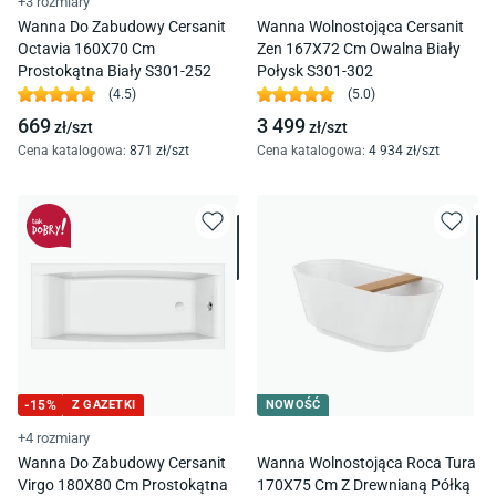
+3 rozmiary
Wanna Do Zabudowy Cersanit
Wanna Wolnostojąca Cersanit
Octavia 160X70 Cm
Zen 167X72 Cm Owalna Biały
Prostokątna Biały S301-252
Połysk S301-302
(
4.5
)
(
5.0
)
669
3 499
zł/
szt
zł/
szt
Cena katalogowa
:
871
zł/
szt
Cena katalogowa
:
4 934
zł/
szt
-
15
%
Z GAZETKI
NOWOŚĆ
+4 rozmiary
Wanna Do Zabudowy Cersanit
Wanna Wolnostojąca Roca Tura
Virgo 180X80 Cm Prostokątna
170X75 Cm Z Drewnianą Półką