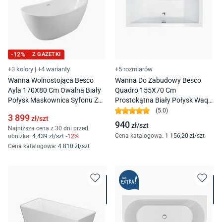
-
12
%
Z GAZETKI
+3 kolory
|
+4 warianty
+5 rozmiarów
Wanna Wolnostojąca Besco
Wanna Do Zabudowy Besco
Ayla 170X80 Cm Owalna Biały
Quadro 155X70 Cm
Połysk Maskownica Syfonu Z
Prostokątna Biały Połysk Waq-
Przelewem Biała Was-170-Abi
155-Pk
(
5.0
)
3 899
zł/
szt
940
zł/
szt
Najniższa cena z 30 dni przed
Cena katalogowa
:
1 156
,20
zł/
szt
obniżką:
4 439
zł/
szt
-
12
%
Cena katalogowa
:
4 810
zł/
szt