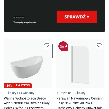
-
10
%
Z GAZETKI
+3 kolory
|
+4 warianty
+1 rozmiar
|
+2 kolory
Wanna Wolnostojąca Besco
Parawan Nawannowy Cersanit
Ayla 170X80 Cm Owalna Biały
Easy New 70X140 Cm 1-
Połysk Syfon Z Przelewem
Częściowy Uchylny Uniwersalny