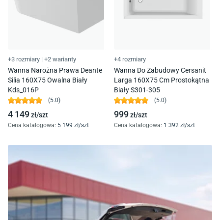
+3 rozmiary
|
+2 warianty
+4 rozmiary
Wanna Narożna Prawa Deante
Wanna Do Zabudowy Cersanit
Silia 160X75 Owalna Biały
Larga 160X75 Cm Prostokątna
Kds_016P
Biały S301-305
(
5.0
)
(
5.0
)
4 149
999
zł/
szt
zł/
szt
Cena katalogowa
:
5 199
zł/
szt
Cena katalogowa
:
1 392
zł/
szt