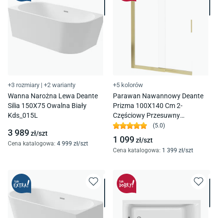
+3 rozmiary
|
+2 warianty
+5 kolorów
Wanna Narożna Lewa Deante
Parawan Nawannowy Deante
Silia 150X75 Owalna Biały
Prizma 100X140 Cm 2-
Kds_015L
Częściowy Przesuwny
Uniwersalny Złoty
(
5.0
)
3 989
zł/
szt
Szczotkowany Ktj_R73R
1 099
zł/
szt
Cena katalogowa
:
4 999
zł/
szt
Cena katalogowa
:
1 399
zł/
szt