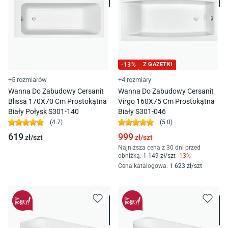
-
13
%
Z GAZETKI
+5 rozmiarów
+4 rozmiary
Wanna Do Zabudowy Cersanit
Wanna Do Zabudowy Cersanit
Blissa 170X70 Cm Prostokątna
Virgo 160X75 Cm Prostokątna
Biały Połysk S301-140
Biały S301-046
(
4.7
)
(
5.0
)
619
999
zł/
szt
zł/
szt
Najniższa cena z 30 dni przed
obniżką:
1 149
zł/
szt
-
13
%
Cena katalogowa
:
1 623
zł/
szt