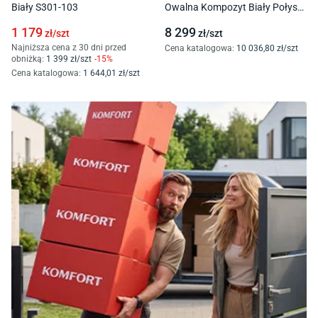
Biały S301-103
Owalna Kompozyt Biały Połysk
A248671000
1 179
8 299
zł/
szt
zł/
szt
Najniższa cena z 30 dni przed
Cena katalogowa
:
10 036
,80
zł/
szt
obniżką:
1 399
zł/
szt
-
15
%
Cena katalogowa
:
1 644
,01
zł/
szt