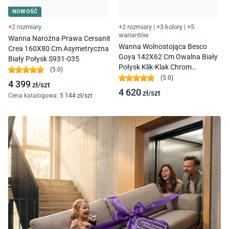
NOWOŚĆ
+2 rozmiary
+2 rozmiary
|
+3 kolory
|
+5
wariantów
Wanna Narożna Prawa Cersanit
Wanna Wolnostojąca Besco
Crea 160X80 Cm Asymetryczna
Goya 142X62 Cm Owalna Biały
Biały Połysk S931-035
Połysk Klik-Klak Chrom
(
5.0
)
Czyszczony Od Góry Wmd-140-
(
5.0
)
4 399
zł/
szt
Gkc
4 620
zł/
szt
Cena katalogowa
:
5 144
zł/
szt