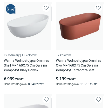
+2 rozmiary
|
+5 kolorów
+7 kolorów
Wanna Wolnostojąca Omnires
Wanna Wolnostojąca Omnires
Shell M+ 160X75 Cm Owalna
Ovo M+ 160X75 Cm Owalna
Kompozyt Biały Połysk
Kompozyt Terracotta Mat
Shellwwbp
Ovowwte
6 939
9 199
zł/
szt
zł/
szt
Cena katalogowa
:
8 340
zł/
szt
Cena katalogowa
:
11 510
zł/
szt