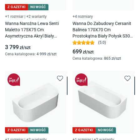
Z GAZETKI
NOWOŚĆ
+1 rozmiar
|
+2 warianty
+4 rozmiary
Wanna Narożna Lewa Senti
Wanna Do Zabudowy Cersanit
Maletto 175X75 Cm
Balinea 170X70 Cm
Asymetryczna Akryl Biały
Prostokątna Biały Połysk S301-
Połysk
144
(
5.0
)
3 799
zł/
szt
699
zł/
szt
Cena katalogowa
:
4 999
zł/
szt
Cena katalogowa
:
865
zł/
szt
Z GAZETKI
NOWOŚĆ
Z GAZETKI
NOWOŚĆ
+1 rozmiar
|
+2 warianty
+1 rozmiar
|
+2 warianty