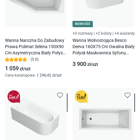
NOWOŚĆ
+3 rozmiary
|
+2 kolory
|
+4 warianty
Wanna Narożna Do Zabudowy
Wanna Wolnostojąca Besco
Prawa Polimat Selena 150X90
Deeva 160X75 Cm Owalna Biały
Cm Asymetryczna Biały Połysk
Połysk Maskownica Syfonu
00385
Biały Wwa-160-Dbi
(
5.0
)
3 900
zł/
szt
1 059
zł/
szt
Cena katalogowa
:
1 296
,42
zł/
szt