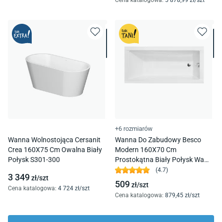
Cena katalogowa
:
5 878
,99
zł/
szt
+6 rozmiarów
Wanna Wolnostojąca Cersanit
Wanna Do Zabudowy Besco
Crea 160X75 Cm Owalna Biały
Modern 160X70 Cm
Połysk S301-300
Prostokątna Biały Połysk Wam-
160-Mo
(
4.7
)
3 349
zł/
szt
509
zł/
szt
Cena katalogowa
:
4 724
zł/
szt
Cena katalogowa
:
879
,45
zł/
szt