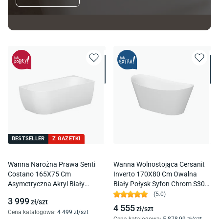
BESTSELLER
Z GAZETKI
Wanna Narożna Prawa Senti
Wanna Wolnostojąca Cersanit
Costano 165X75 Cm
Inverto 170X80 Cm Owalna
Asymetryczna Akryl Biały
Biały Połysk Syfon Chrom S301-
Połysk
339
(
5.0
)
3 999
zł/
szt
4 555
zł/
szt
Cena katalogowa
:
4 499
zł/
szt