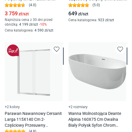
Chrom Was-170-A
Chrom Połysk S301-289
(
4.0
)
(
5.0
)
3 759
649
zł/
szt
zł/
szt
Najniższa cena z 30 dni przed
Cena katalogowa
:
923
zł/
szt
obniżką:
4 199
zł/
szt
-
10
%
Cena katalogowa
:
4 590
zł/
szt
+2 kolory
+2 rozmiary
Parawan Nawannowy Cersanit
Wanna Wolnostojąca Deante
Larga 115X140 Cm 2-
Alpinia 160X75 Cm Owalna
Częściowy Przesuwny
Biały Połysk Syfon Chrom
Uniwersalny Chrom S932-141
Kdu_016W
(
4.8
)