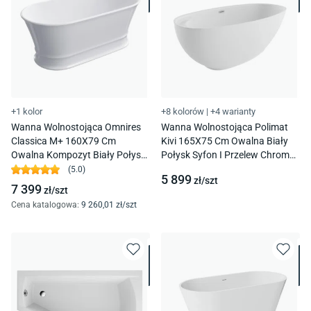
+1 kolor
+8 kolorów
|
+4 warianty
Wanna Wolnostojąca Omnires
Wanna Wolnostojąca Polimat
Classica M+ 160X79 Cm
Kivi 165X75 Cm Owalna Biały
Owalna Kompozyt Biały Połysk
Połysk Syfon I Przelew Chrom
Classicawwbp
00471
(
5.0
)
5 899
zł/
szt
7 399
zł/
szt
Cena katalogowa
:
9 260
,01
zł/
szt