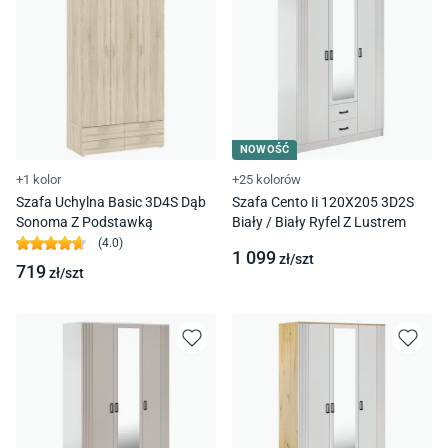
NOWOŚĆ
+1 kolor
+25 kolorów
Szafa Uchylna Basic 3D4S Dąb
Szafa Cento Ii 120X205 3D2S
Sonoma Z Podstawką
Biały / Biały Ryfel Z Lustrem
(
4.0
)
1 099
zł/
szt
719
zł/
szt