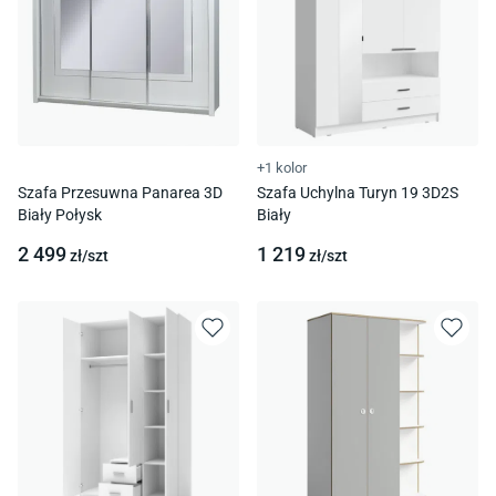
+1 kolor
Szafa Przesuwna Panarea 3D
Szafa Uchylna Turyn 19 3D2S
Biały Połysk
Biały
2 499
1 219
zł/
szt
zł/
szt