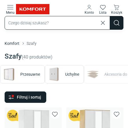
Przejdź do treści głównej
Menu
Konto
Lista
Koszyk
Komfort
Szafy
Szafy
(
40
produktów
)
Przesuwne
Uchylne
Akcesoria do
Filtruj i sortuj