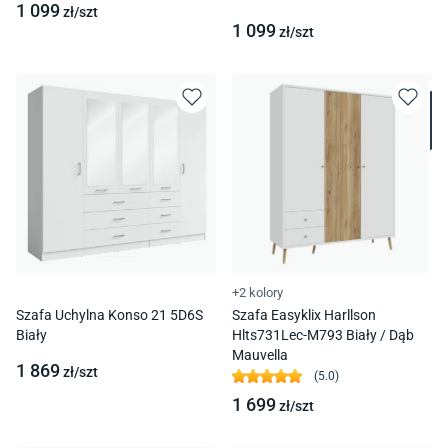
1 099
zł/
szt
1 099
zł/
szt
+2 kolory
Szafa Uchylna Konso 21 5D6S
Szafa Easyklix Harllson
Biały
Hlts731Lec-M793 Biały / Dąb
Mauvella
1 869
zł/
szt
(
5.0
)
1 699
zł/
szt