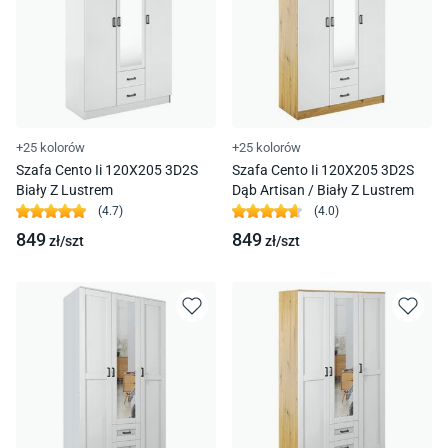
+25 kolorów
+25 kolorów
Szafa Cento Ii 120X205 3D2S
Szafa Cento Ii 120X205 3D2S
Biały Z Lustrem
Dąb Artisan / Biały Z Lustrem
(
4.7
)
(
4.0
)
849
849
zł/
szt
zł/
szt