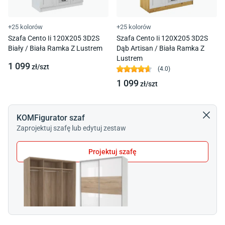
+25 kolorów
+25 kolorów
Szafa Cento Ii 120X205 3D2S
Szafa Cento Ii 120X205 3D2S
Biały / Biała Ramka Z Lustrem
Dąb Artisan / Biała Ramka Z
Lustrem
1 099
zł/
szt
(
4.0
)
1 099
zł/
szt
KOMFigurator szaf
Zaprojektuj szafę lub edytuj zestaw
Projektuj szafę