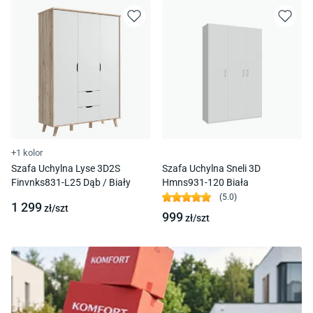
+1 kolor
Szafa Uchylna Lyse 3D2S
Szafa Uchylna Sneli 3D
Finvnks831-L25 Dąb / Biały
Hmns931-120 Biała
(
5.0
)
1 299
zł/
szt
999
zł/
szt