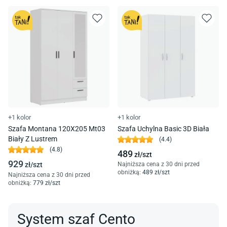
+1 kolor
+1 kolor
Szafa Montana 120X205 Mt03
Szafa Uchylna Basic 3D Biała
Biały Z Lustrem
(
4.4
)
(
4.8
)
489
zł/
szt
929
zł/
szt
Najniższa cena z 30 dni przed
obniżką:
489
zł/
szt
Najniższa cena z 30 dni przed
obniżką:
779
zł/
szt
System szaf Cento