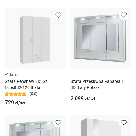
+1 kolor
Szafa Penshaw 3D2Sz
Szafa Przesuwna Panarea 11
Ecbs832-120 Biała
3D Biały Połysk
(
5.0
)
2 099
zł/
szt
729
zł/
szt