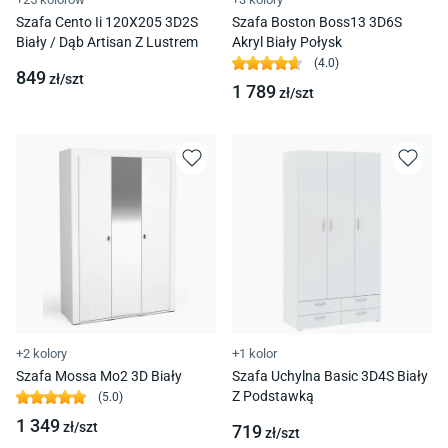
Szafa Cento Ii 120X205 3D2S
Szafa Boston Boss13 3D6S
Biały / Dąb Artisan Z Lustrem
Akryl Biały Połysk
(
4.0
)
849
zł/
szt
1 789
zł/
szt
+2 kolory
+1 kolor
Szafa Mossa Mo2 3D Biały
Szafa Uchylna Basic 3D4S Biały
Z Podstawką
(
5.0
)
1 349
zł/
szt
719
zł/
szt