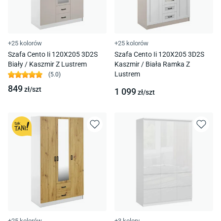
+25 kolorów
+25 kolorów
Szafa Cento Ii 120X205 3D2S
Szafa Cento Ii 120X205 3D2S
Biały / Kaszmir Z Lustrem
Kaszmir / Biała Ramka Z
Lustrem
(
5.0
)
849
zł/
szt
1 099
zł/
szt
+25 kolorów
+3 kolory