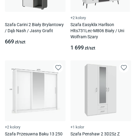
+2 kolory
Szafa Carini 2 Biały Brylantowy
Szafa Easyklix Harllson
/ Dąb Nash / Jasny Grafit
Hlts731Lec-M806 Biały / Uni
Wolfram Szary
669
zł/
szt
1 699
zł/
szt
+2 kolory
+1 kolor
Szafa Przesuwna Baku 13 250
Szafa Penshaw 2 3D2Sz Z