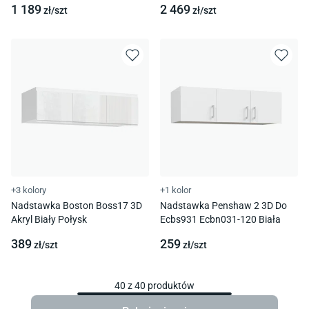
1 189
2 469
zł/
szt
zł/
szt
+3 kolory
+1 kolor
Nadstawka Boston Boss17 3D
Nadstawka Penshaw 2 3D Do
Akryl Biały Połysk
Ecbs931 Ecbn031-120 Biała
389
259
zł/
szt
zł/
szt
40
z
40
produktów