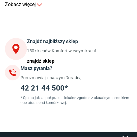
Komody do salonu
Zobacz więcej
Kuchnia
Stoły do kuchni
Krzesła do kuchni
Szafki kuchenne stojące (dolne)
Znajdź najbliższy sklep
Szafki kuchenne wiszące (górne)
Szafki pod zlewozmywak
150 sklepów Komfort w całym kraju!
Blaty kuchenne laminowane
znajdź sklep
Masz pytania?
Jadalnia
Porozmawiaj z naszym Doradcą
Stoły do jadalni
Krzesła do jadalni
42 21 44 500*
Dywany szare
Lampy w stylu loftowym
* Opłata jak za połączenie lokalne zgodnie z aktualnym cennikiem
operatora sieci komórkowej.
Lampy wiszące do jadalni
Witryny do jadalni
Łazienka
Płytki łazienkowe