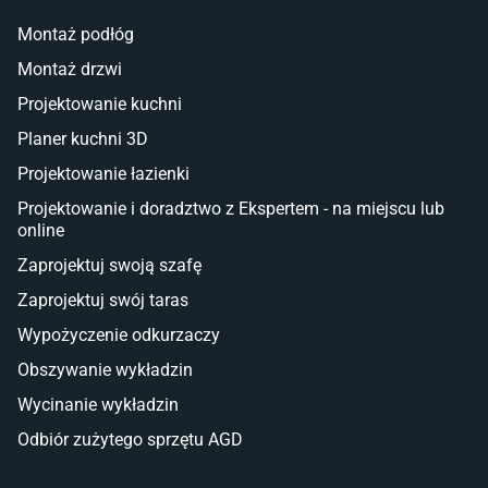
Lampy w stylu młodzieżowym
Montaż podłóg
Taras i balkon
Montaż drzwi
Deski tarasowe kompozytowe
Projektowanie kuchni
Sztuczna trawa miękka
Koce i pledy
Planer kuchni 3D
Płytki tarasowe
Projektowanie łazienki
Płytki na balkon
Lampy stojące LED
Projektowanie i doradztwo z Ekspertem - na miejscu lub
online
Płytki
Zaprojektuj swoją szafę
Płytki betonowe
Zaprojektuj swój taras
Płytki Cersanit
Płytki wielkoformatowe
Wypożyczenie odkurzaczy
Gres (szkliwiony)
Obszywanie wykładzin
Glazura
Płytki marmurowe
Wycinanie wykładzin
Odbiór zużytego sprzętu AGD