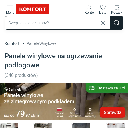
Przejdź do treści głównej
Menu
Konto
Lista
Koszyk
Komfort
Panele Winylowe
Panele winylowe na ogrzewanie
podłogowe
(
340
produktów
)