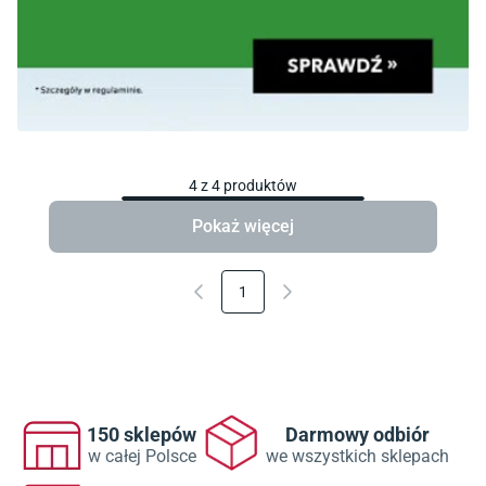
4
z
4
produktów
Pokaż więcej
1
150 sklepów
Darmowy odbiór
w całej Polsce
we wszystkich sklepach