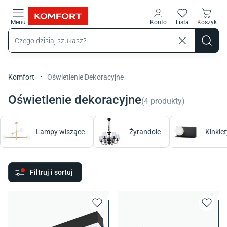
Przejdź do treści głównej
Menu
Konto
Lista
Koszyk
Komfort
Oświetlenie Dekoracyjne
Oświetlenie dekoracyjne
(
4
produkty
)
Lampy wiszące
Żyrandole
Kinkiet
Filtruj i sortuj