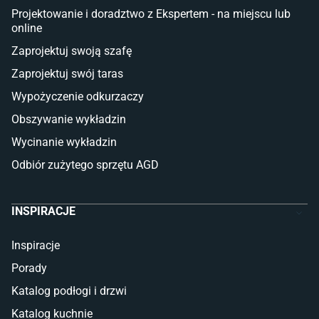
Lampy stojące LED
Projektowanie i doradztwo z Ekspertem - na miejscu lub
online
Płytki
Zaprojektuj swoją szafę
Płytki betonowe
Zaprojektuj swój taras
Płytki Cersanit
Płytki wielkoformatowe
Wypożyczenie odkurzaczy
Gres (szkliwiony)
Obszywanie wykładzin
Glazura
Płytki marmurowe
Wycinanie wykładzin
Odbiór zużytego sprzętu AGD
INSPIRACJE
Inspiracje
Porady
Katalog podłogi i drzwi
Katalog kuchnie