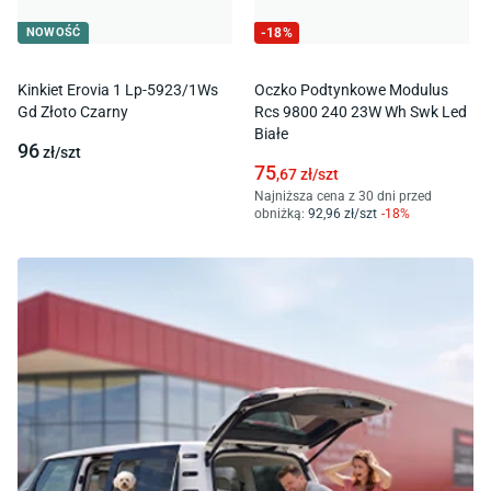
NOWOŚĆ
-
18
%
Kinkiet Erovia 1 Lp-5923/1Ws
Oczko Podtynkowe Modulus
Gd Złoto Czarny
Rcs 9800 240 23W Wh Swk Led
Białe
96
zł/
szt
75
,67
zł/
szt
Najniższa cena z 30 dni przed
obniżką:
92
,96
zł/
szt
-
18
%