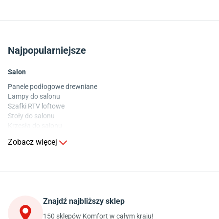
Najpopularniejsze
Salon
Panele podłogowe drewniane
Lampy do salonu
Szafki RTV loftowe
Stoły do salonu
Krzesła do salonu
Komody do salonu
Zobacz więcej
Kuchnia
Stoły do kuchni
Krzesła do kuchni
Szafki kuchenne stojące (dolne)
Znajdź najbliższy sklep
Szafki kuchenne wiszące (górne)
Szafki pod zlewozmywak
150 sklepów Komfort w całym kraju!