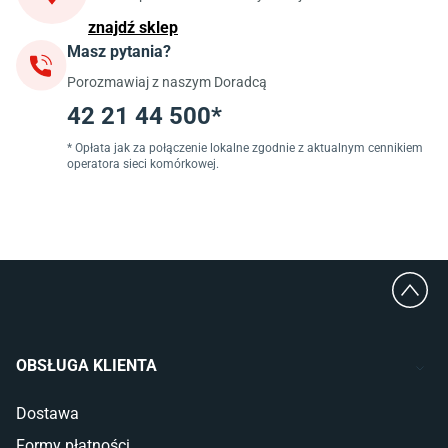
Blaty kuchenne laminowane
znajdź sklep
Masz pytania?
Jadalnia
Porozmawiaj z naszym Doradcą
Stoły do jadalni
Krzesła do jadalni
42 21 44 500*
Dywany szare
Lampy w stylu loftowym
* Opłata jak za połączenie lokalne zgodnie z aktualnym cennikiem
operatora sieci komórkowej.
Lampy wiszące do jadalni
Witryny do jadalni
Łazienka
Płytki łazienkowe
Deszczownice prysznicowe
Umywalki Cersanit
Glazura do łazienki
Kabiny prysznicowe 90x90
OBSŁUGA KLIENTA
Wanny Cersanit
Dostawa
Sypialnia
Formy płatności