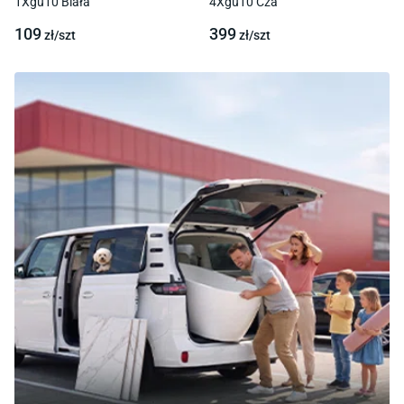
1Xgu10 Biała
4Xgu10 Cza
109
399
zł/
szt
zł/
szt