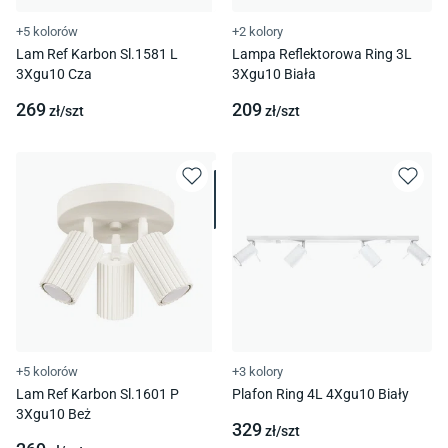
+5 kolorów
+2 kolory
Lam Ref Karbon Sl.1581 L
Lampa Reflektorowa Ring 3L
3Xgu10 Cza
3Xgu10 Biała
269
209
zł/
szt
zł/
szt
+5 kolorów
+3 kolory
Lam Ref Karbon Sl.1601 P
Plafon Ring 4L 4Xgu10 Biały
3Xgu10 Beż
329
zł/
szt