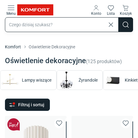
Przejdź do treści głównej
Menu
Konto
Lista
Koszyk
Komfort
Oświetlenie Dekoracyjne
Oświetlenie dekoracyjne
(
125
produktów
)
Lampy wiszące
Żyrandole
Kinkiet
Filtruj i sortuj