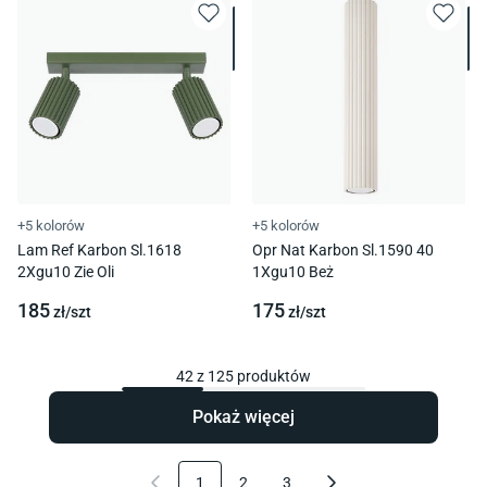
+5 kolorów
+5 kolorów
Lam Ref Karbon Sl.1618
Opr Nat Karbon Sl.1590 40
2Xgu10 Zie Oli
1Xgu10 Beż
185
175
zł/
szt
zł/
szt
42
z
125
produktów
Pokaż więcej
1
2
3