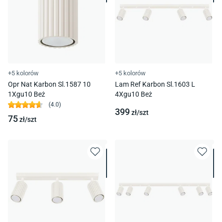
+5 kolorów
+5 kolorów
Opr Nat Karbon Sl.1587 10
Lam Ref Karbon Sl.1603 L
1Xgu10 Beż
4Xgu10 Beż
(
4.0
)
399
zł/
szt
75
zł/
szt