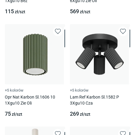
1Xgu10 Beż
6Xgu10 Zie Oli
115
569
zł/
szt
zł/
szt
+5 kolorów
+5 kolorów
Opr Nat Karbon Sl.1606 10
Lam Ref Karbon Sl.1582 P
1Xgu10 Zie Oli
3Xgu10 Cza
75
269
zł/
szt
zł/
szt