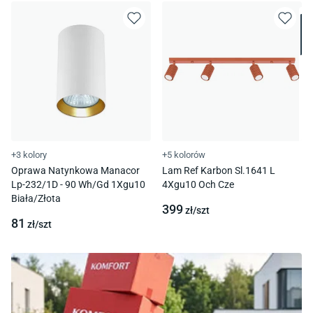
+3 kolory
+5 kolorów
Oprawa Natynkowa Manacor
Lam Ref Karbon Sl.1641 L
Lp-232/1D - 90 Wh/Gd 1Xgu10
4Xgu10 Och Cze
Biała/Złota
399
zł/
szt
81
zł/
szt