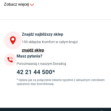
Komody do salonu
Zobacz więcej
Kuchnia
Stoły do kuchni
Krzesła do kuchni
Szafki kuchenne stojące (dolne)
Znajdź najbliższy sklep
Szafki kuchenne wiszące (górne)
Szafki pod zlewozmywak
150 sklepów Komfort w całym kraju!
Blaty kuchenne laminowane
znajdź sklep
Masz pytania?
Jadalnia
Porozmawiaj z naszym Doradcą
Stoły do jadalni
Krzesła do jadalni
42 21 44 500*
Dywany szare
Lampy w stylu loftowym
* Opłata jak za połączenie lokalne zgodnie z aktualnym cennikiem
operatora sieci komórkowej.
Lampy wiszące do jadalni
Witryny do jadalni
Łazienka
Płytki łazienkowe