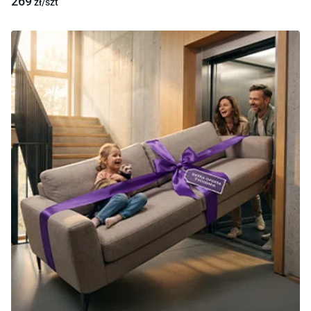
269
zł/
szt