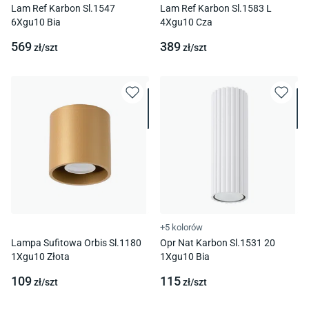
Lam Ref Karbon Sl.1547
Lam Ref Karbon Sl.1583 L
6Xgu10 Bia
4Xgu10 Cza
569
389
zł/
szt
zł/
szt
+5 kolorów
Lampa Sufitowa Orbis Sl.1180
Opr Nat Karbon Sl.1531 20
1Xgu10 Złota
1Xgu10 Bia
109
115
zł/
szt
zł/
szt