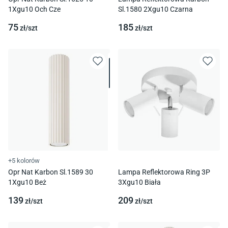
1Xgu10 Och Cze
Sl.1580 2Xgu10 Czarna
75
185
zł/
szt
zł/
szt
+5 kolorów
Opr Nat Karbon Sl.1589 30
Lampa Reflektorowa Ring 3P
1Xgu10 Beż
3Xgu10 Biała
139
209
zł/
szt
zł/
szt