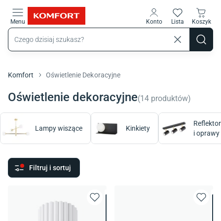
Przejdź do treści głównej
Menu
Konto
Lista
Koszyk
Komfort
Oświetlenie Dekoracyjne
Oświetlenie dekoracyjne
(
14
produktów
)
Reflektor
Lampy wiszące
Kinkiety
i oprawy
Filtruj i sortuj