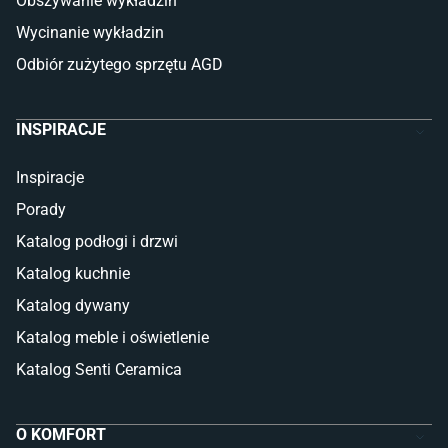
Obszywanie wykładzin
Glazura
Płytki marmurowe
Wycinanie wykładzin
Odbiór zużytego sprzętu AGD
INSPIRACJE
Inspiracje
Porady
Katalog podłogi i drzwi
Katalog kuchnie
Katalog dywany
Katalog meble i oświetlenie
Katalog Senti Ceramica
O KOMFORT