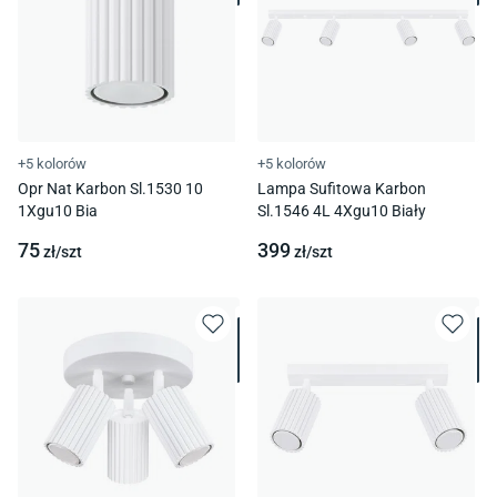
+5 kolorów
+5 kolorów
Opr Nat Karbon Sl.1530 10
Lampa Sufitowa Karbon
1Xgu10 Bia
Sl.1546 4L 4Xgu10 Biały
75
399
zł/
szt
zł/
szt