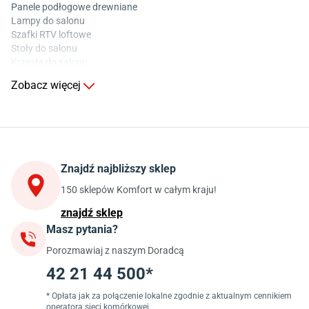
Panele podłogowe drewniane
Lampy do salonu
Szafki RTV loftowe
Stoły do salonu
Krzesła do salonu
Komody do salonu
Zobacz więcej
Kuchnia
Stoły do kuchni
Krzesła do kuchni
Szafki kuchenne stojące (dolne)
Znajdź najbliższy sklep
Szafki kuchenne wiszące (górne)
Szafki pod zlewozmywak
150 sklepów Komfort w całym kraju!
Blaty kuchenne laminowane
znajdź sklep
Masz pytania?
Jadalnia
Porozmawiaj z naszym Doradcą
Stoły do jadalni
Krzesła do jadalni
42 21 44 500*
Dywany szare
Lampy w stylu loftowym
* Opłata jak za połączenie lokalne zgodnie z aktualnym cennikiem
operatora sieci komórkowej.