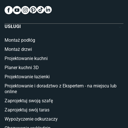
Wykładziny do pokoju dziecięcego
Meble do pokoju dziecięcego
Komody dla dzieci
Szafy dla dzieci
USŁUGI
Łóżka dla dziecka (młodzieżowe)
Lampy w stylu młodzieżowym
Montaż podłóg
Taras i balkon
Montaż drzwi
Deski tarasowe kompozytowe
Projektowanie kuchni
Sztuczna trawa miękka
Koce i pledy
Planer kuchni 3D
Płytki tarasowe
Projektowanie łazienki
Płytki na balkon
Lampy stojące LED
Projektowanie i doradztwo z Ekspertem - na miejscu lub
online
Płytki
Zaprojektuj swoją szafę
Płytki betonowe
Zaprojektuj swój taras
Płytki Cersanit
Płytki wielkoformatowe
Wypożyczenie odkurzaczy
Gres (szkliwiony)