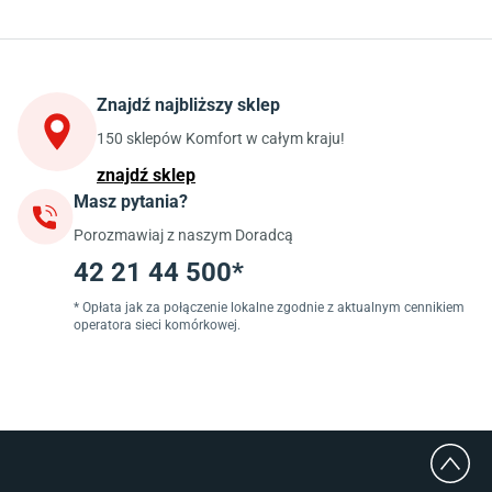
Kuchnia
Stoły do kuchni
Krzesła do kuchni
Szafki kuchenne stojące (dolne)
Znajdź najbliższy sklep
Szafki kuchenne wiszące (górne)
Szafki pod zlewozmywak
150 sklepów Komfort w całym kraju!
Blaty kuchenne laminowane
znajdź sklep
Masz pytania?
Jadalnia
Porozmawiaj z naszym Doradcą
Stoły do jadalni
Krzesła do jadalni
42 21 44 500*
Dywany szare
Lampy w stylu loftowym
* Opłata jak za połączenie lokalne zgodnie z aktualnym cennikiem
operatora sieci komórkowej.
Lampy wiszące do jadalni
Witryny do jadalni
Łazienka
Płytki łazienkowe
Deszczownice prysznicowe
Umywalki Cersanit