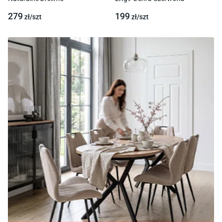
279
199
zł/
szt
zł/
szt