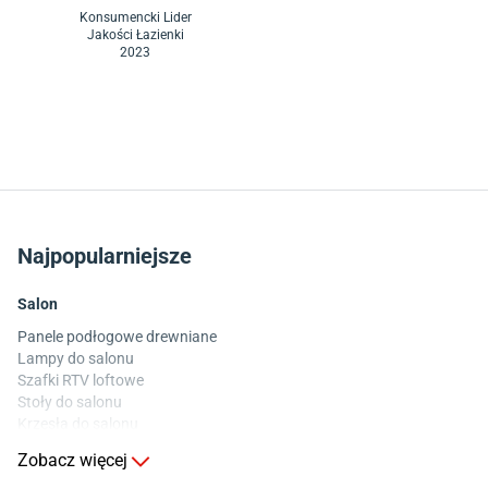
Konsumencki Lider
Jakości Łazienki
2023
Najpopularniejsze
Salon
Panele podłogowe drewniane
Lampy do salonu
Szafki RTV loftowe
Stoły do salonu
Krzesła do salonu
Komody do salonu
Zobacz więcej