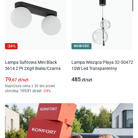
-
24
%
NOWOŚĆ
Lampa Sufitowa Mini Black
Lampa Wisząca Playa 32-50472
5614 2 Pł 2Xg9 Biała/Czarna
10W Led Transparentny
79
485
,67
zł/
szt
zł/
szt
Najniższa cena z 30 dni przed
obniżką:
105
,91
zł/
szt
-
24
%