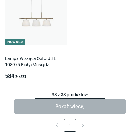
NOWOŚĆ
Lampa Wisząca Oxford 3L
108975 Biały/Mosiądz
584
zł/
szt
33
z
33
produktów
Pokaż więcej
1