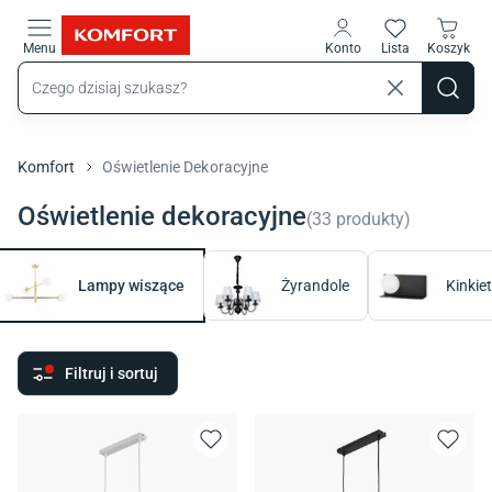
Przejdź do treści głównej
Menu
Konto
Lista
Koszyk
Komfort
Oświetlenie Dekoracyjne
Oświetlenie dekoracyjne
(
33
produkty
)
Lampy wiszące
Żyrandole
Kinkie
Filtruj i sortuj