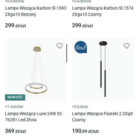
+5 kolorów
+5 kolorów
Lampa Wisząca Karbon Sl.1593
Lampa Wisząca Karbon Sl.1574
2Xgu10 Beżowy
2Xgu10 Czarny
299
299
zł/
szt
zł/
szt
NOWOŚĆ
+1 rozmiar
+2 kolory
Lampa Wisząca Lune 24W 32-
Lampa Wisząca Pastelo 2 2Xg9
76281 Led Złota
Czarny
369
190
zł/
szt
,99
zł/
szt