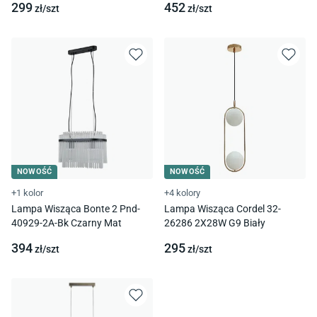
299
452
zł/
szt
zł/
szt
NOWOŚĆ
NOWOŚĆ
+1 kolor
+4 kolory
Lampa Wisząca Bonte 2 Pnd-
Lampa Wisząca Cordel 32-
40929-2A-Bk Czarny Mat
26286 2X28W G9 Biały
394
295
zł/
szt
zł/
szt