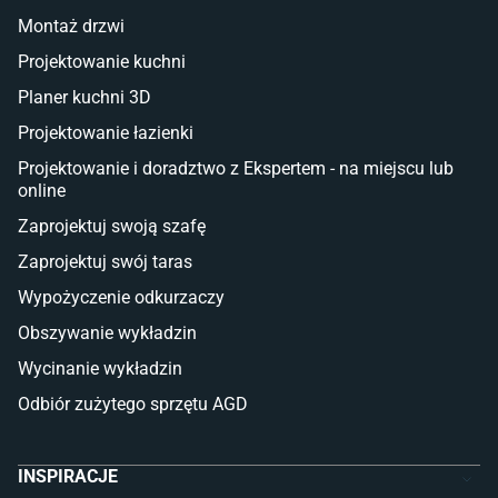
Taras i balkon
Montaż drzwi
Deski tarasowe kompozytowe
Projektowanie kuchni
Sztuczna trawa miękka
Koce i pledy
Planer kuchni 3D
Płytki tarasowe
Projektowanie łazienki
Płytki na balkon
Lampy stojące LED
Projektowanie i doradztwo z Ekspertem - na miejscu lub
online
Płytki
Zaprojektuj swoją szafę
Płytki betonowe
Zaprojektuj swój taras
Płytki Cersanit
Płytki wielkoformatowe
Wypożyczenie odkurzaczy
Gres (szkliwiony)
Obszywanie wykładzin
Glazura
Płytki marmurowe
Wycinanie wykładzin
Odbiór zużytego sprzętu AGD
INSPIRACJE