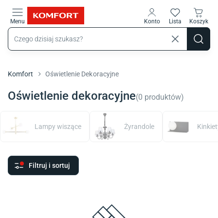
Przejdź do treści głównej
Menu
Konto
Lista
Koszyk
Komfort
Oświetlenie Dekoracyjne
Oświetlenie dekoracyjne
(
0
produktów
)
Lampy wiszące
Żyrandole
Kinkiet
Filtruj i sortuj