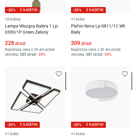
-
20
%
Z GAZETKI
-
20
%
Z GAZETKI
+2 kolory
+1 kolor
Lampa Wisząca Balera 1 Lp-
Plafon Nivra Lp-0811/1C Wh
0309/1P Green Zielony
Biały
228
309
zł/
szt
zł/
szt
Najniższa cena z 30 dni przed
Najniższa cena z 30 dni przed
obniżką:
285
zł/
szt
-
20
%
obniżką:
387
zł/
szt
-
20
%
-
20
%
Z GAZETKI
-
20
%
Z GAZETKI
+1 kolor
+1 kolor