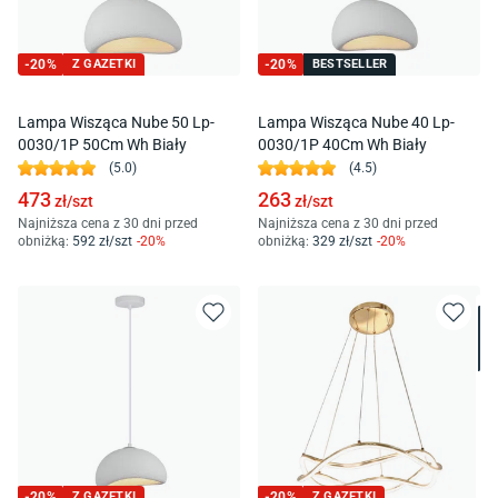
-
20
%
Z GAZETKI
-
20
%
BESTSELLER
Lampa Wisząca Nube 50 Lp-
Lampa Wisząca Nube 40 Lp-
0030/1P 50Cm Wh Biały
0030/1P 40Cm Wh Biały
(
5.0
)
(
4.5
)
473
263
zł/
szt
zł/
szt
Najniższa cena z 30 dni przed
Najniższa cena z 30 dni przed
obniżką:
592
zł/
szt
-
20
%
obniżką:
329
zł/
szt
-
20
%
-
20
%
Z GAZETKI
-
20
%
Z GAZETKI