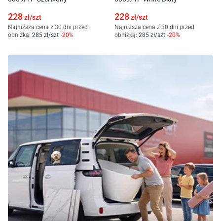
228
228
zł/
szt
zł/
szt
Najniższa cena z 30 dni przed
Najniższa cena z 30 dni przed
obniżką:
285
zł/
szt
-
20
%
obniżką:
285
zł/
szt
-
20
%