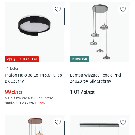
-
19
%
Z GAZETKI
NOWOŚĆ
+1 kolor
Plafon Halo 38 Lp-1453/1C-38
Lampa Wisząca Tenele Pnd-
Bk Czarny
24028-5A-Silv Srebrny
99
1 017
zł/
szt
zł/
szt
Najniższa cena z 30 dni przed
obniżką:
123
zł/
szt
-
19
%