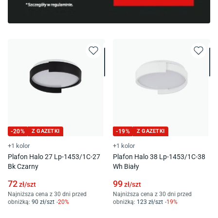
-
20
%
Z GAZETKI
-
19
%
Z GAZETKI
+1 kolor
+1 kolor
Plafon Halo 27 Lp-1453/1C-27
Plafon Halo 38 Lp-1453/1C-38
Bk Czarny
Wh Biały
72
99
zł/
szt
zł/
szt
Najniższa cena z 30 dni przed
Najniższa cena z 30 dni przed
obniżką:
90
zł/
szt
-
20
%
obniżką:
123
zł/
szt
-
19
%