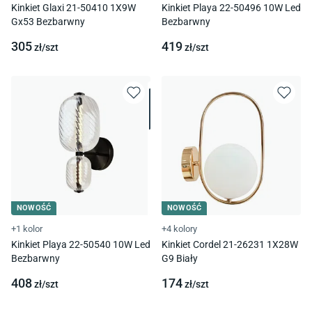
Kinkiet Glaxi 21-50410 1X9W
Kinkiet Playa 22-50496 10W Led
Gx53 Bezbarwny
Bezbarwny
305
419
zł/
szt
zł/
szt
NOWOŚĆ
NOWOŚĆ
+1 kolor
+4 kolory
Kinkiet Playa 22-50540 10W Led
Kinkiet Cordel 21-26231 1X28W
Bezbarwny
G9 Biały
408
174
zł/
szt
zł/
szt