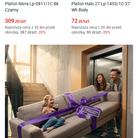
Plafon Nivra Lp-0811/1C Bk
Plafon Halo 27 Lp-1453/1C-27
Czarny
Wh Biały
309
72
zł/
szt
zł/
szt
Najniższa cena z 30 dni przed
Najniższa cena z 30 dni przed
obniżką:
387
zł/
szt
-
20
%
obniżką:
90
zł/
szt
-
20
%