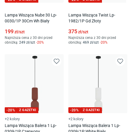
Lampa Wisząca Nube 30 Lp-
Lampa Wisząca Twist Lp-
0030/1P 30Cm Wh Biały
1982/1P Gd Złoty
199
375
zł/
szt
zł/
szt
Najniższa cena z 30 dni przed
Najniższa cena z 30 dni przed
obniżką:
249
zł/
szt
-
20
%
obniżką:
469
zł/
szt
-
20
%
-
20
%
Z GAZETKI
-
20
%
Z GAZETKI
+2 kolory
+2 kolory
Lampa Wisząca Balera 1 Lp-
Lampa Wisząca Balera 1 Lp-
0309/1P Czerwony
0309/1P White Biały