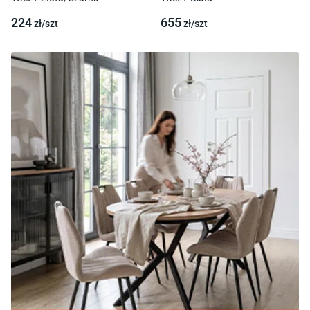
224
655
zł/
szt
zł/
szt