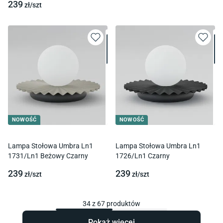
239
zł/
szt
NOWOŚĆ
NOWOŚĆ
Lampa Stołowa Umbra Ln1
Lampa Stołowa Umbra Ln1
1731/Ln1 Beżowy Czarny
1726/Ln1 Czarny
239
239
zł/
szt
zł/
szt
34
z
67
produktów
Pokaż więcej