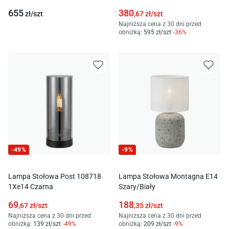
655
380
zł/
szt
,67
zł/
szt
Najniższa cena z 30 dni przed
obniżką:
595
zł/
szt
-
36
%
-
49
%
-
9
%
Lampa Stołowa Post 108718
Lampa Stołowa Montagna E14
1Xe14 Czarna
Szary/Biały
69
188
,67
zł/
szt
,35
zł/
szt
Najniższa cena z 30 dni przed
Najniższa cena z 30 dni przed
obniżką:
139
zł/
szt
-
49
%
obniżką:
209
zł/
szt
-
9
%