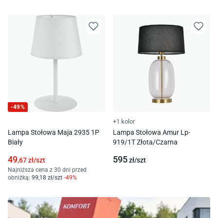
-
49
%
+1 kolor
Lampa Stołowa Maja 2935 1P
Lampa Stołowa Amur Lp-
Biały
919/1T Złota/Czarna
49
595
,67
zł/
szt
zł/
szt
Najniższa cena z 30 dni przed
obniżką:
99
,18
zł/
szt
-
49
%