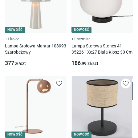
NOWOŚĆ
NOWOŚĆ
+1 kolor
+1 rozmiar
Lampa Stołowa Mantar 108993
Lampa Stołowa Stones 41-
Szarobeżowy
35226 1Xe27 Biała Klosz 30 Cm
377
186
zł/
szt
,99
zł/
szt
NOWOŚĆ
NOWOŚĆ