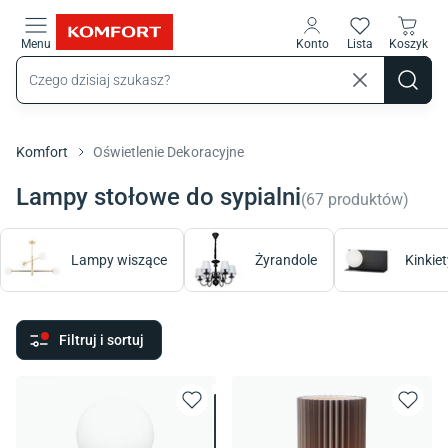
Przejdź do treści głównej
Menu
Konto
Lista
Koszyk
Komfort
Oświetlenie Dekoracyjne
Lampy stołowe do sypialni
(
67
produktów
)
Lampy wiszące
Żyrandole
Kinkiet
Filtruj i sortuj