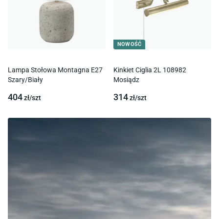
NOWOŚĆ
Lampa Stołowa Montagna E27
Kinkiet Ciglia 2L 108982
Szary/Biały
Mosiądz
404
314
zł/
szt
zł/
szt