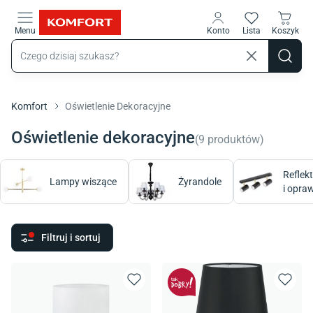
Przejdź do treści głównej
Menu
Konto
Lista
Koszyk
Komfort
Oświetlenie Dekoracyjne
Oświetlenie dekoracyjne
(
9
produktów
)
Reflekt
Lampy wiszące
Żyrandole
i opra
Filtruj i sortuj