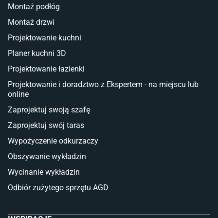
Montaż podłóg
Taras i balkon
Montaż drzwi
Deski tarasowe kompozytowe
Projektowanie kuchni
Sztuczna trawa miękka
Koce i pledy
Planer kuchni 3D
Płytki tarasowe
Projektowanie łazienki
Płytki na balkon
Lampy stojące LED
Projektowanie i doradztwo z Ekspertem - na miejscu lub
online
Płytki
Zaprojektuj swoją szafę
Płytki betonowe
Zaprojektuj swój taras
Płytki Cersanit
Płytki wielkoformatowe
Wypożyczenie odkurzaczy
Gres (szkliwiony)
Obszywanie wykładzin
Glazura
Płytki marmurowe
Wycinanie wykładzin
Odbiór zużytego sprzętu AGD