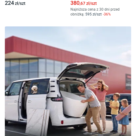
224
380
zł/
szt
,67
zł/
szt
Najniższa cena z 30 dni przed
obniżką:
595
zł/
szt
-
36
%