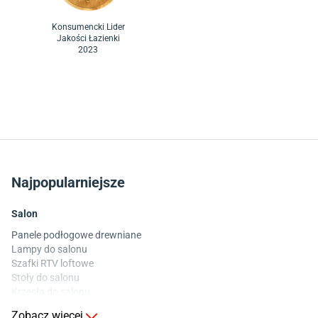
Konsumencki Lider
Jakości Łazienki
2023
Najpopularniejsze
Salon
Panele podłogowe drewniane
Lampy do salonu
Szafki RTV loftowe
Stoły do salonu
Krzesła do salonu
Komody do salonu
Zobacz więcej