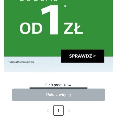
9
z
9
produktów
Pokaż więcej
1