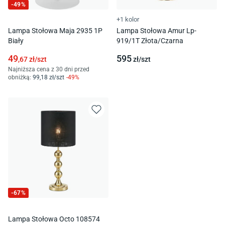
-
49
%
+1 kolor
Lampa Stołowa Maja 2935 1P
Lampa Stołowa Amur Lp-
Biały
919/1T Złota/Czarna
49
595
,67
zł/
szt
zł/
szt
Najniższa cena z 30 dni przed
obniżką:
99
,18
zł/
szt
-
49
%
-
67
%
Lampa Stołowa Octo 108574