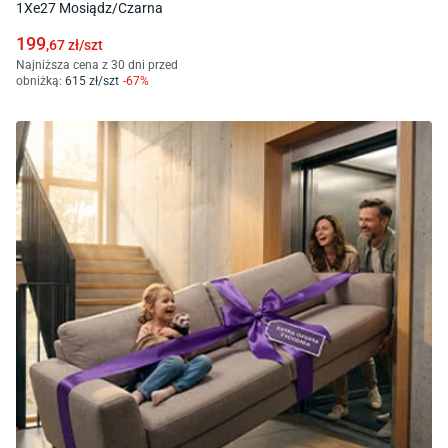
1Xe27 Mosiądz/Czarna
199
,67
zł/
szt
Najniższa cena z 30 dni przed
obniżką:
615
zł/
szt
-
67
%