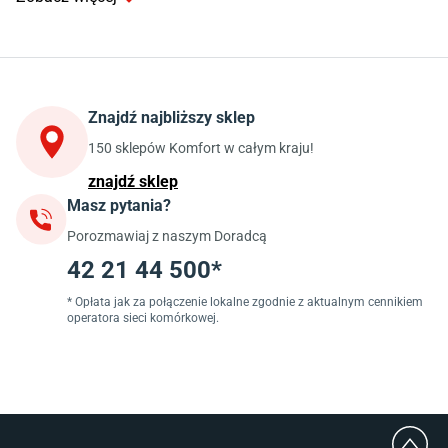
Kuchnia
Stoły do kuchni
Krzesła do kuchni
Szafki kuchenne stojące (dolne)
Znajdź najbliższy sklep
Szafki kuchenne wiszące (górne)
Szafki pod zlewozmywak
150 sklepów Komfort w całym kraju!
Blaty kuchenne laminowane
znajdź sklep
Masz pytania?
Jadalnia
Porozmawiaj z naszym Doradcą
Stoły do jadalni
Krzesła do jadalni
42 21 44 500*
Dywany szare
Lampy w stylu loftowym
* Opłata jak za połączenie lokalne zgodnie z aktualnym cennikiem
operatora sieci komórkowej.
Lampy wiszące do jadalni
Witryny do jadalni
Łazienka
Płytki łazienkowe
Deszczownice prysznicowe