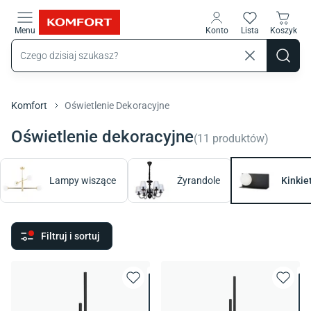
Przejdź do treści głównej
Menu
Konto
Lista
Koszyk
Komfort
Oświetlenie Dekoracyjne
Oświetlenie dekoracyjne
(
11
produktów
)
Lampy wiszące
Żyrandole
Kinkie
Filtruj i sortuj