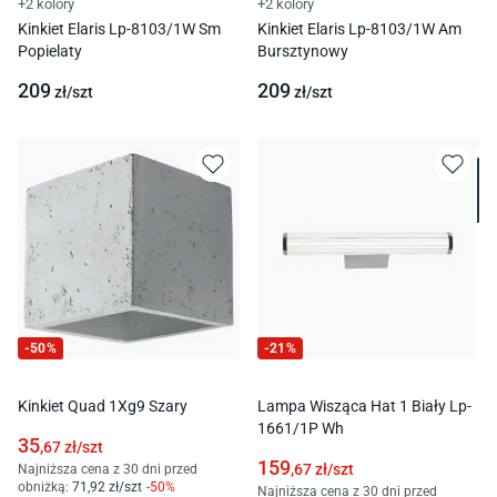
+2 kolory
+2 kolory
Kinkiet Elaris Lp-8103/1W Sm
Kinkiet Elaris Lp-8103/1W Am
Popielaty
Bursztynowy
209
209
zł/
szt
zł/
szt
-
50
%
-
21
%
Kinkiet Quad 1Xg9 Szary
Lampa Wisząca Hat 1 Biały Lp-
1661/1P Wh
35
,67
zł/
szt
159
,67
zł/
szt
Najniższa cena z 30 dni przed
obniżką:
71
,92
zł/
szt
-
50
%
Najniższa cena z 30 dni przed