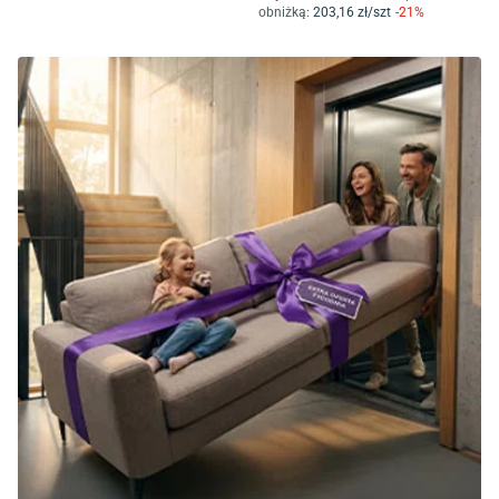
obniżką:
203
,16
zł/
szt
-
21
%