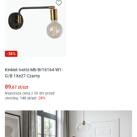
-
38
%
Kinkiet Ivette Mb-Br16164-W1-
G/B 1Xe27 Czarny
89
,67
zł/
szt
Najniższa cena z 30 dni przed
obniżką:
146
zł/
szt
-
38
%