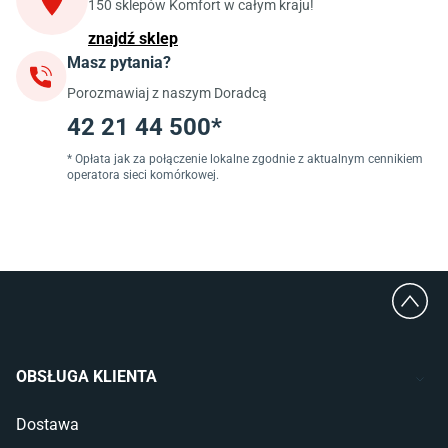
Szafki pod zlewozmywak
150 sklepów Komfort w całym kraju!
Blaty kuchenne laminowane
znajdź sklep
Masz pytania?
Jadalnia
Porozmawiaj z naszym Doradcą
Stoły do jadalni
Krzesła do jadalni
42 21 44 500*
Dywany szare
Lampy w stylu loftowym
* Opłata jak za połączenie lokalne zgodnie z aktualnym cennikiem
operatora sieci komórkowej.
Lampy wiszące do jadalni
Witryny do jadalni
Łazienka
Płytki łazienkowe
Deszczownice prysznicowe
Umywalki Cersanit
Glazura do łazienki
Kabiny prysznicowe 90x90
OBSŁUGA KLIENTA
Wanny Cersanit
Dostawa
Sypialnia