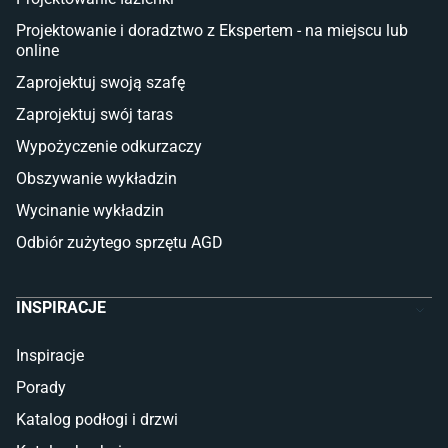
Płytki na balkon
Lampy stojące LED
Projektowanie i doradztwo z Ekspertem - na miejscu lub
online
Płytki
Zaprojektuj swoją szafę
Płytki betonowe
Zaprojektuj swój taras
Płytki Cersanit
Płytki wielkoformatowe
Wypożyczenie odkurzaczy
Gres (szkliwiony)
Obszywanie wykładzin
Glazura
Płytki marmurowe
Wycinanie wykładzin
Odbiór zużytego sprzętu AGD
INSPIRACJE
Inspiracje
Porady
Katalog podłogi i drzwi