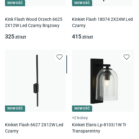
NOWOŚĆ
NOWOŚĆ
Kink Flash Wood Orzech 6625
Kinkiet Flash 18074 2X24W Led
2X12W Led Czarny Brązowy
Czarny
325
415
zł/
szt
zł/
szt
NOWOŚĆ
NOWOŚĆ
+2 kolory
Kinkiet Flash 6627 2X12W Led
Kinkiet Elaris Lp-8103/1W Tr
Czarny
Transparentny