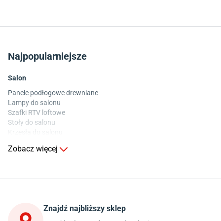
Najpopularniejsze
Salon
Panele podłogowe drewniane
Lampy do salonu
Szafki RTV loftowe
Stoły do salonu
Krzesła do salonu
Komody do salonu
Zobacz więcej
Kuchnia
Stoły do kuchni
Krzesła do kuchni
Szafki kuchenne stojące (dolne)
Znajdź najbliższy sklep
Szafki kuchenne wiszące (górne)