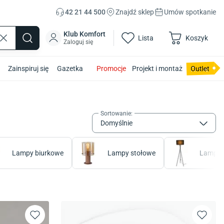
42 21 44 500
Znajdź sklep
Umów spotkanie
Klub Komfort
Lista
Koszyk
Zaloguj się
Zainspiruj się
Gazetka
Promocje
Projekt i montaż
Sortowanie
:
Domyślnie
Lampy biurkowe
Lampy stołowe
Lampy 