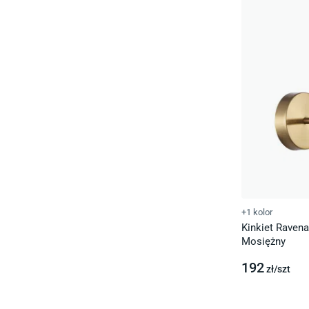
+1 kolor
Kinkiet Raven
Mosiężny
192
zł/
szt