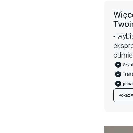
Więce
Twoi
- wybi
ekspr
odmie
Szyb
Trans
ponad
Pokaż w