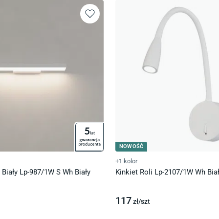
NOWOŚĆ
+1 kolor
 Biały Lp-987/1W S Wh Biały
Kinkiet Roli Lp-2107/1W Wh Bia
117
zł/
szt