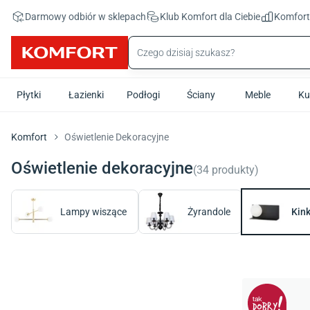
Przejdź do treści głównej
Darmowy odbiór w sklepach
Klub Komfort
dla Ciebie
Komfor
Płytki
Łazienki
Podłogi
Ściany
Meble
Ku
Komfort
Oświetlenie Dekoracyjne
Oświetlenie dekoracyjne
(
34
produkty
)
Lampy wiszące
Żyrandole
Kink