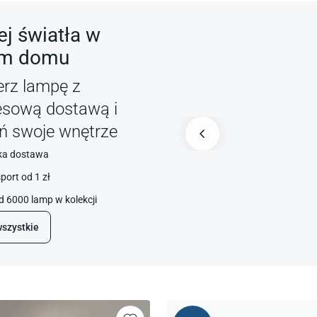
j światła w
m domu
erz lampę z
esową dostawą i
ń swoje wnętrze
ka dostawa
port od 1 zł
 6000 lamp w kolekcji
szystkie