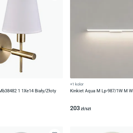
+1 kolor
 Mb38482 1 1Xe14 Biały/Złoty
Kinkiet Aqua M Lp-987/1W M Wh
203
zł/
szt