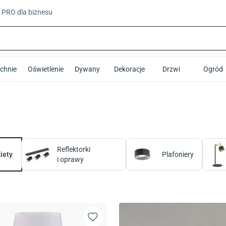
t PRO
dla biznesu
chnie
Oświetlenie
Dywany
Dekoracje
Drzwi
Ogród
Reflektorki
iety
Plafoniery
i oprawy