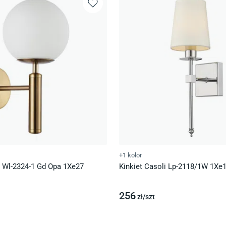
+1 kolor
a Wl-2324-1 Gd Opa 1Xe27
Kinkiet Casoli Lp-2118/1W 1Xe
256
zł/
szt