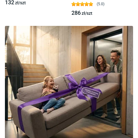
132
zł/
szt
(
5.0
)
286
zł/
szt