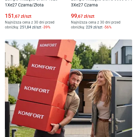
1Xe27 Czarna/Złota
3Xe27 Czarna
151
99
,67
zł/
szt
,67
zł/
szt
Najniższa cena z 30 dni przed
Najniższa cena z 30 dni przed
obniżką:
251
,84
zł/
szt
-
39
%
obniżką:
229
zł/
szt
-
56
%