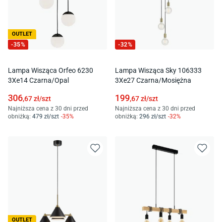
OUTLET
-
35
%
-
32
%
Lampa Wisząca Orfeo 6230
Lampa Wisząca Sky 106333
3Xe14 Czarna/Opal
3Xe27 Czarna/Mosiężna
306
199
,67
zł/
szt
,67
zł/
szt
Najniższa cena z 30 dni przed
Najniższa cena z 30 dni przed
obniżką:
479
zł/
szt
-
35
%
obniżką:
296
zł/
szt
-
32
%
OUTLET