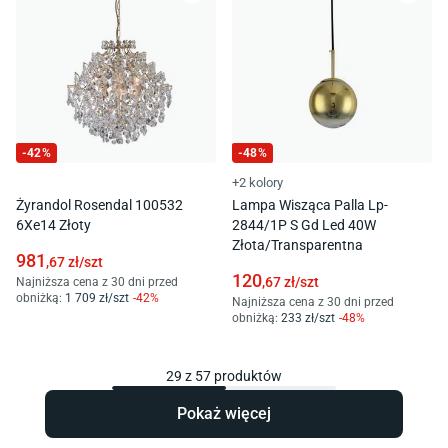
-
42
%
-
48
%
+2 kolory
Żyrandol Rosendal 100532
Lampa Wisząca Palla Lp-
6Xe14 Złoty
2844/1P S Gd Led 40W
Złota/Transparentna
981
,67
zł/
szt
120
,67
zł/
szt
Najniższa cena z 30 dni przed
obniżką:
1 709
zł/
szt
-
42
%
Najniższa cena z 30 dni przed
obniżką:
233
zł/
szt
-
48
%
29
z
57
produktów
Pokaż więcej