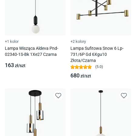
+1 kolor
+2 kolory
Lampa Wisząca Aldeva Pnd-
Lampa Sufitowa Snow 6 Lp-
02340-1S-Bk 1Xe27 Czarna
731/6P Gd 6Xgu10
Złota/Czarna
163
zł/
szt
(
5.0
)
680
zł/
szt