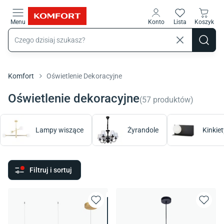
Przejdź do treści głównej
Menu
Konto
Lista
Koszyk
Komfort
Oświetlenie Dekoracyjne
Oświetlenie dekoracyjne
(
57
produktów
)
Lampy wiszące
Żyrandole
Kinkiet
Filtruj i sortuj