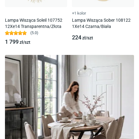
+1 kolor
Lampa Wisząca Soleil 107752
Lampa Wisząca Sober 108122
12Xe14 Transparentna/Złota
1Xe14 Czarna/Biała
(
5.0
)
224
zł/
szt
1 799
zł/
szt