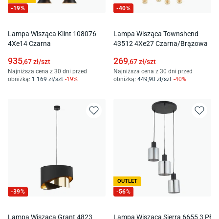
-
19
%
-
40
%
Lampa Wisząca Klint 108076
Lampa Wisząca Townshend
4Xe14 Czarna
43512 4Xe27 Czarna/Brązowa
935
269
,67
zł/
szt
,67
zł/
szt
Najniższa cena z 30 dni przed
Najniższa cena z 30 dni przed
obniżką:
1 169
zł/
szt
-
19
%
obniżką:
449
,90
zł/
szt
-
40
%
OUTLET
-
39
%
-
56
%
Lampa Wisząca Grant 4823
Lampa Wisząca Sierra 6655 3 Pł