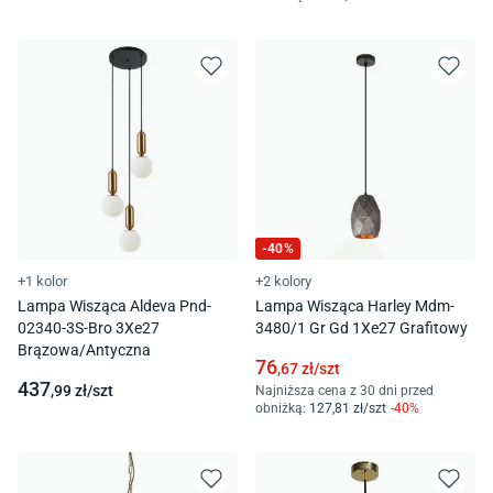
-
40
%
+1 kolor
+2 kolory
Lampa Wisząca Aldeva Pnd-
Lampa Wisząca Harley Mdm-
02340-3S-Bro 3Xe27
3480/1 Gr Gd 1Xe27 Grafitowy
Brązowa/Antyczna
76
,67
zł/
szt
437
,99
zł/
szt
Najniższa cena z 30 dni przed
obniżką:
127
,81
zł/
szt
-
40
%