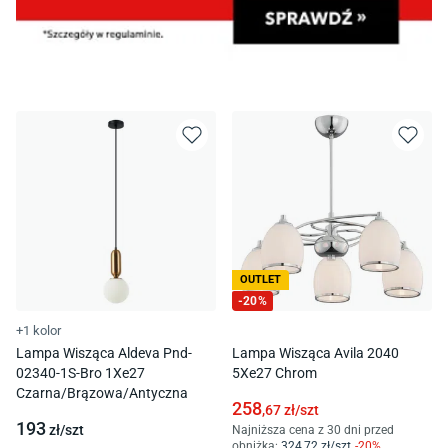
OUTLET
-
20
%
+1 kolor
Lampa Wisząca Aldeva Pnd-
Lampa Wisząca Avila 2040
02340-1S-Bro 1Xe27
5Xe27 Chrom
Czarna/Brązowa/Antyczna
258
,67
zł/
szt
193
zł/
szt
Najniższa cena z 30 dni przed
obniżką:
324
,72
zł/
szt
-
20
%