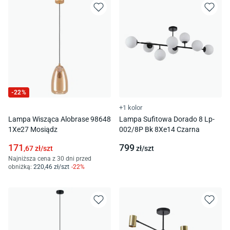
-
22
%
+1 kolor
Lampa Wisząca Alobrase 98648
Lampa Sufitowa Dorado 8 Lp-
1Xe27 Mosiądz
002/8P Bk 8Xe14 Czarna
171
799
,67
zł/
szt
zł/
szt
Najniższa cena z 30 dni przed
obniżką:
220
,46
zł/
szt
-
22
%