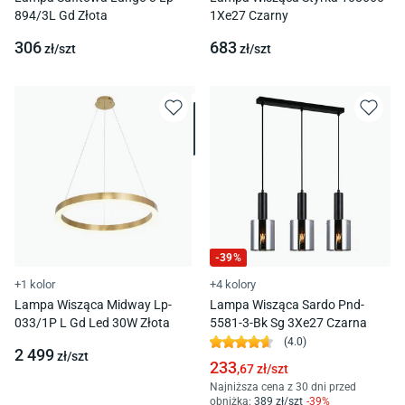
894/3L Gd Złota
1Xe27 Czarny
306
683
zł/
szt
zł/
szt
-
39
%
+1 kolor
+4 kolory
Lampa Wisząca Midway Lp-
Lampa Wisząca Sardo Pnd-
033/1P L Gd Led 30W Złota
5581-3-Bk Sg 3Xe27 Czarna
(
4.0
)
2 499
zł/
szt
233
,67
zł/
szt
Najniższa cena z 30 dni przed
obniżką:
389
zł/
szt
-
39
%