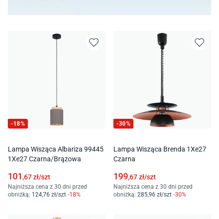
-
18
%
-
30
%
Lampa Wisząca Albariza 99445
Lampa Wisząca Brenda 1Xe27
1Xe27 Czarna/Brązowa
Czarna
101
199
,67
zł/
szt
,67
zł/
szt
Najniższa cena z 30 dni przed
Najniższa cena z 30 dni przed
obniżką:
124
,76
zł/
szt
-
18
%
obniżką:
285
,96
zł/
szt
-
30
%