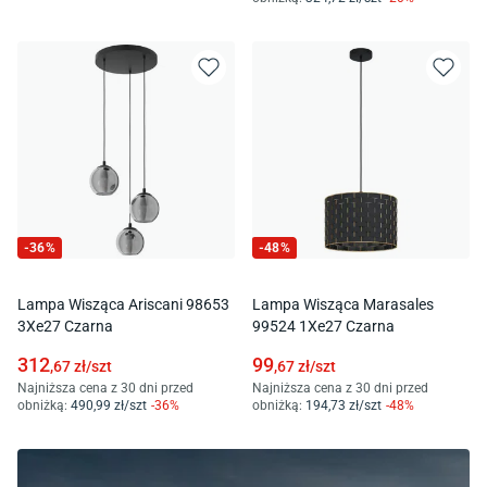
-
36
%
-
48
%
Lampa Wisząca Ariscani 98653
Lampa Wisząca Marasales
3Xe27 Czarna
99524 1Xe27 Czarna
312
99
,67
zł/
szt
,67
zł/
szt
Najniższa cena z 30 dni przed
Najniższa cena z 30 dni przed
obniżką:
490
,99
zł/
szt
-
36
%
obniżką:
194
,73
zł/
szt
-
48
%