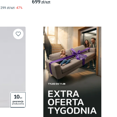
699
zł/
szt
299
zł/
szt
-
47
%