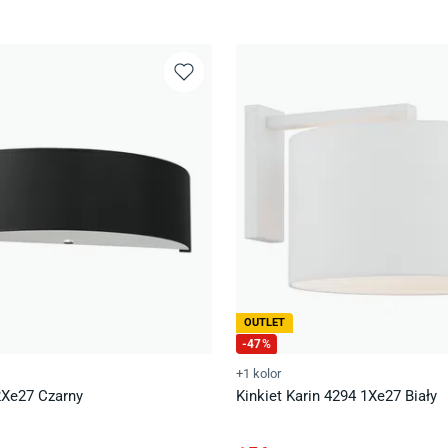
OUTLET
-
47
%
+1 kolor
2Xe27 Czarny
Kinkiet Karin 4294 1Xe27 Biały