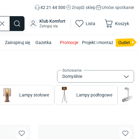
42 21 44 500
Znajdź sklep
Umów spotkanie
Klub Komfort
Lista
Koszyk
Zaloguj się
Zainspiruj się
Gazetka
Promocje
Projekt i montaż
Sortowanie
:
Domyślnie
Lampy stołowe
Lampy podłogowe