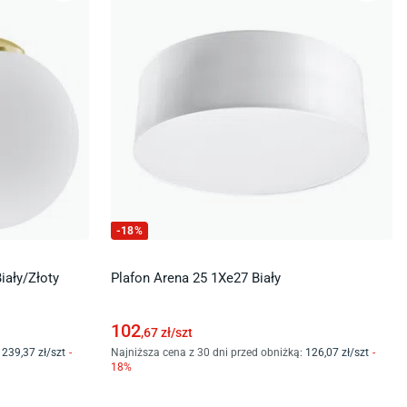
-
18
%
ały/Złoty
Plafon Arena 25 1Xe27 Biały
102
,67
zł/
szt
239
,37
zł/
szt
-
Najniższa cena z 30 dni przed obniżką:
126
,07
zł/
szt
-
18
%