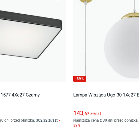
-
39
%
o 1577 4Xe27 Czarny
Lampa Wisząca Ugo 30 1Xe27 Bi
143
,67
zł/
szt
30 dni przed obniżką:
302
,32
zł/
szt
-
Najniższa cena z 30 dni przed obniżką:
39
%