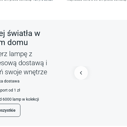
j światła w
m domu
erz lampę z
esową dostawą i
ń swoje wnętrze
ka dostawa
port od 1 zł
 6000 lamp w kolekcji
szystkie