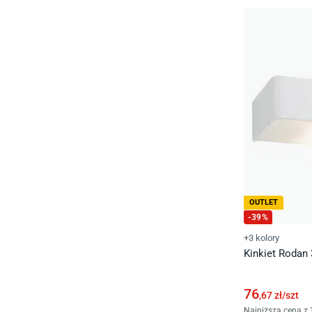
OUTLET
-
39
%
+3 kolory
Kinkiet Rodan 
76
,67
zł/
szt
Najniższa cena z 