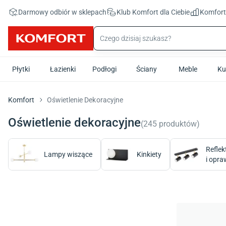
Przejdź do treści głównej
Darmowy odbiór w sklepach
Klub Komfort
dla Ciebie
Komfor
Płytki
Łazienki
Podłogi
Ściany
Meble
Ku
Komfort
Oświetlenie Dekoracyjne
Oświetlenie dekoracyjne
(
245
produktów
)
Reflek
Lampy wiszące
Kinkiety
i opra