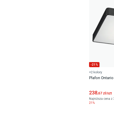
-
21
%
+2 kolory
Plafon Ontari
238
,67
zł/
szt
Najniższa cena z 
21
%