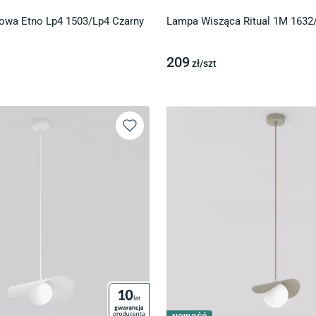
owa Etno Lp4 1503/Lp4 Czarny
Lampa Wisząca Ritual 1M 163
209
zł/
szt