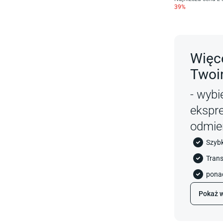
39
%
Więce
Twoi
- wybi
ekspr
odmie
Szyb
Trans
ponad
Pokaż w