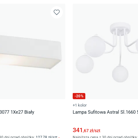
-
20
%
+1 kolor
3077 1Xe27 Biały
Lampa Sufitowa Astral Sl.1660 
341
,67
zł/
szt
30 dni przed obniżką:
127
,78
zł/
szt
-
Najniższa cena z 30 dni przed obniżką: