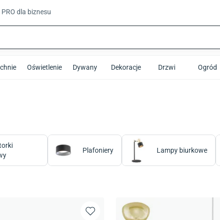
t PRO
dla biznesu
chnie
Oświetlenie
Dywany
Dekoracje
Drzwi
Ogród
torki
Plafoniery
Lampy biurkowe
wy