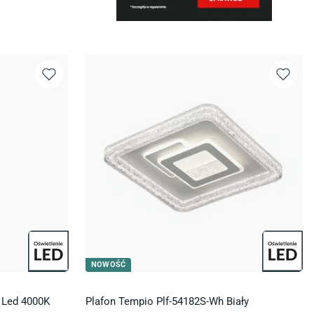
NOWOŚĆ
W Led 4000K
Plafon Tempio Plf-54182S-Wh Biały