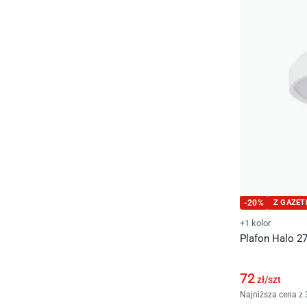
-
20
%
Z GAZET
+1 kolor
Plafon Halo 2
72
zł/
szt
Najniższa cena z 