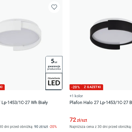
KI
-
20
%
Z GAZETKI
+1 kolor
7 Lp-1453/1C-27 Wh Biały
Plafon Halo 27 Lp-1453/1C-27 
72
zł/
szt
30 dni przed obniżką:
90
zł/
szt
-
20
%
Najniższa cena z 30 dni przed obniżką: