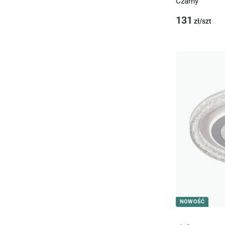
Czarny
131
zł/
szt
NOWOŚĆ