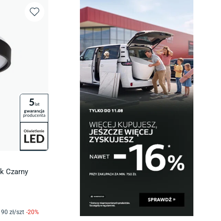
Bk Czarny
90
zł/
szt
-
20
%