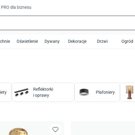
t PRO
dla biznesu
chnie
Oświetlenie
Dywany
Dekoracje
Drzwi
Ogród
Reflektorki
iety
Plafoniery
i oprawy