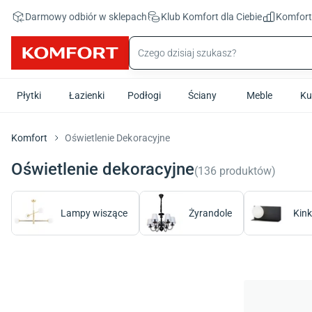
Przejdź do treści głównej
Darmowy odbiór w sklepach
Klub Komfort
dla Ciebie
Komfor
Płytki
Łazienki
Podłogi
Ściany
Meble
Ku
Komfort
Oświetlenie Dekoracyjne
Oświetlenie dekoracyjne
(
136
produktów
)
Lampy wiszące
Żyrandole
Kink