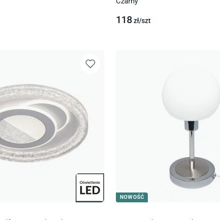
Czarny
118
zł/
szt
NOWOŚĆ