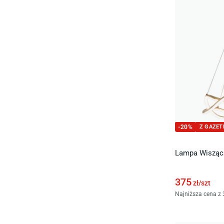
-
20
%
Z GAZET
Lampa Wisząca
375
zł/
szt
Najniższa cena z 