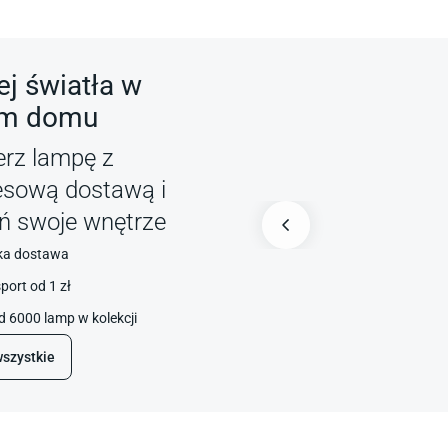
j światła w
m domu
erz lampę z
esową dostawą i
ń swoje wnętrze
ka dostawa
port od 1 zł
 6000 lamp w kolekcji
szystkie