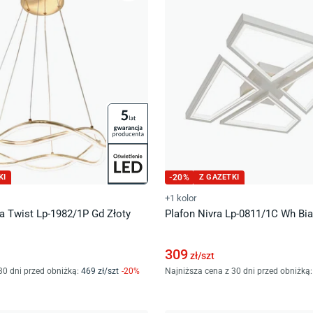
KI
-
20
%
Z GAZETKI
+1 kolor
 Twist Lp-1982/1P Gd Złoty
Plafon Nivra Lp-0811/1C Wh Bia
309
zł/
szt
30 dni przed obniżką:
469
zł/
szt
-
20
%
Najniższa cena z 30 dni przed obniżką: