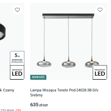
NOWOŚĆ
Bk Czarny
Lampa Wisząca Tenele Pnd-24028-3B-Silv
Srebrny
635
zł/
szt
123
zł/
szt
-
19
%