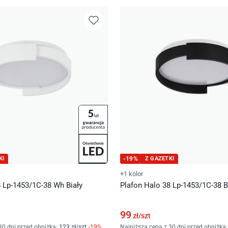
KI
-
19
%
Z GAZETKI
+1 kolor
8 Lp-1453/1C-38 Wh Biały
Plafon Halo 38 Lp-1453/1C-38 
99
zł/
szt
30 dni przed obniżką:
123
zł/
szt
-
19
%
Najniższa cena z 30 dni przed obniżką: