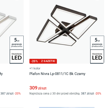
-
20
%
Z GAZETKI
+1 kolor
ły
Plafon Nivra Lp-0811/1C Bk Czarny
309
zł/
szt
387
zł/
szt
-
20
%
Najniższa cena z 30 dni przed obniżką:
387
zł/
szt
-
20
%