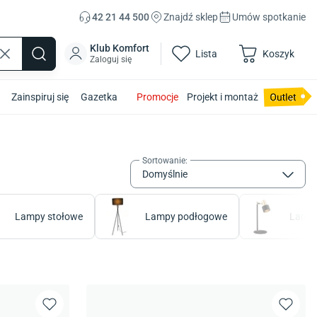
42 21 44 500
Znajdź sklep
Umów spotkanie
Klub Komfort
Lista
Koszyk
Zaloguj się
Zainspiruj się
Gazetka
Promocje
Projekt i montaż
Sortowanie
:
Domyślnie
Lampy stołowe
Lampy podłogowe
Lampy