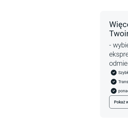
Więce
Twoi
- wybi
ekspr
odmie
Szyb
Trans
ponad
Pokaż w