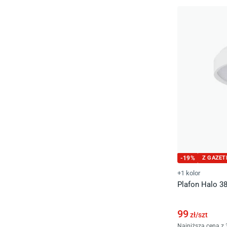
-
19
%
Z GAZET
+1 kolor
Plafon Halo 3
99
zł/
szt
Najniższa cena z 