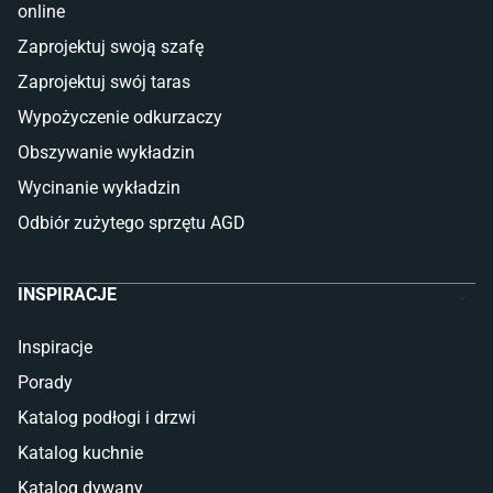
online
Płytki
Zaprojektuj swoją szafę
Płytki betonowe
Zaprojektuj swój taras
Płytki Cersanit
Płytki wielkoformatowe
Wypożyczenie odkurzaczy
Gres (szkliwiony)
Obszywanie wykładzin
Glazura
Płytki marmurowe
Wycinanie wykładzin
Odbiór zużytego sprzętu AGD
INSPIRACJE
Inspiracje
Porady
Katalog podłogi i drzwi
Katalog kuchnie
Katalog dywany