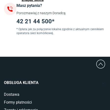
Masz pytania?
Jadalnia
Porozmawiaj z naszym Doradcą
Stoły do jadalni
Krzesła do jadalni
42 21 44 500*
Dywany szare
Lampy w stylu loftowym
* Opłata jak za połączenie lokalne zgodnie z aktualnym cennikiem
operatora sieci komórkowej.
Lampy wiszące do jadalni
Witryny do jadalni
Łazienka
Płytki łazienkowe
Deszczownice prysznicowe
Umywalki Cersanit
Glazura do łazienki
Kabiny prysznicowe 90x90
OBSŁUGA KLIENTA
Wanny Cersanit
Dostawa
Sypialnia
Formy płatności
Wykładzina do sypialni
Szafy do sypialni