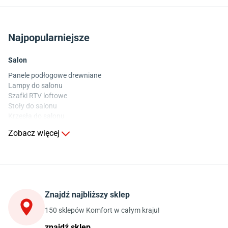
Najpopularniejsze
Salon
Panele podłogowe drewniane
Lampy do salonu
Szafki RTV loftowe
Stoły do salonu
Krzesła do salonu
Komody do salonu
Zobacz więcej
Kuchnia
Stoły do kuchni
Krzesła do kuchni
Szafki kuchenne stojące (dolne)
Znajdź najbliższy sklep
Szafki kuchenne wiszące (górne)
Szafki pod zlewozmywak
150 sklepów Komfort w całym kraju!
Blaty kuchenne laminowane
znajdź sklep