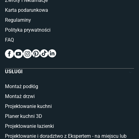
Zwroty i reklamacje
Łóżka z pojemnikiem
Karta podarunkowa
Materace piankowe
Lampy do sypialni
Regulaminy
Kinkiety do sypialni
Polityka prywatności
Pokój dziecięcy
FAQ
Wykładziny do pokoju dziecięcego
Meble do pokoju dziecięcego
Komody dla dzieci
Szafy dla dzieci
USŁUGI
Łóżka dla dziecka (młodzieżowe)
Lampy w stylu młodzieżowym
Montaż podłóg
Taras i balkon
Montaż drzwi
Deski tarasowe kompozytowe
Projektowanie kuchni
Sztuczna trawa miękka
Koce i pledy
Planer kuchni 3D
Płytki tarasowe
Projektowanie łazienki
Płytki na balkon
Lampy stojące LED
Projektowanie i doradztwo z Ekspertem - na miejscu lub