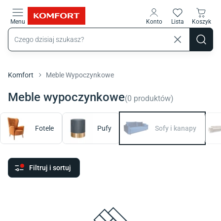
Przejdź do treści głównej
Menu
Konto
Lista
Koszyk
Komfort
Meble Wypoczynkowe
Meble wypoczynkowe
(
0
produktów
)
Fotele
Pufy
Sofy i kanapy
Filtruj i sortuj