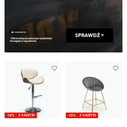
-
14
%
Z GAZETKI
-
15
%
Z GAZETKI