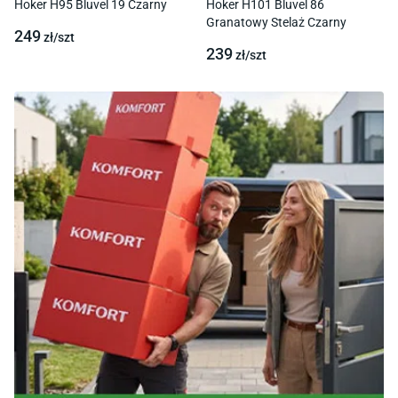
Hoker H95 Bluvel 19 Czarny
Hoker H101 Bluvel 86
Granatowy Stelaż Czarny
249
zł/
szt
239
zł/
szt