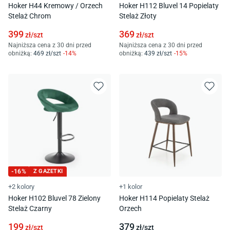
Hoker H44 Kremowy / Orzech
Hoker H112 Bluvel 14 Popielaty
Stelaż Chrom
Stelaż Złoty
399
369
zł/
szt
zł/
szt
Najniższa cena z 30 dni przed
Najniższa cena z 30 dni przed
obniżką:
469
zł/
szt
-
14
%
obniżką:
439
zł/
szt
-
15
%
-
16
%
Z GAZETKI
+2 kolory
+1 kolor
Hoker H102 Bluvel 78 Zielony
Hoker H114 Popielaty Stelaż
Stelaż Czarny
Orzech
199
379
zł/
szt
zł/
szt