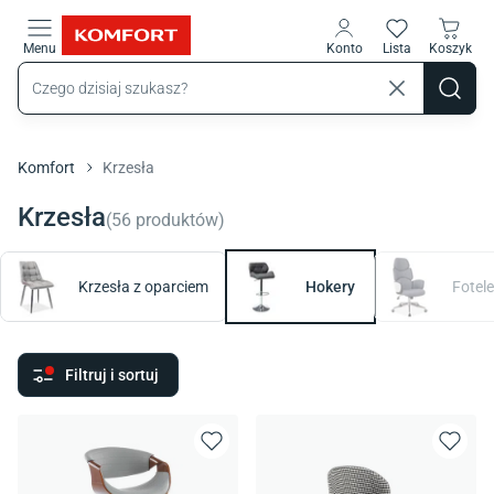
Przejdź do treści głównej
Menu
Konto
Lista
Koszyk
Komfort
Krzesła
Krzesła
(
56
produktów
)
Krzesła z oparciem
Hokery
Fotel
Filtruj i sortuj