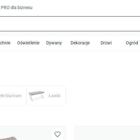
t PRO
dla biznesu
chnie
Oświetlenie
Dywany
Dekoracje
Drzwi
Ogród
ele biurowe
Ławki