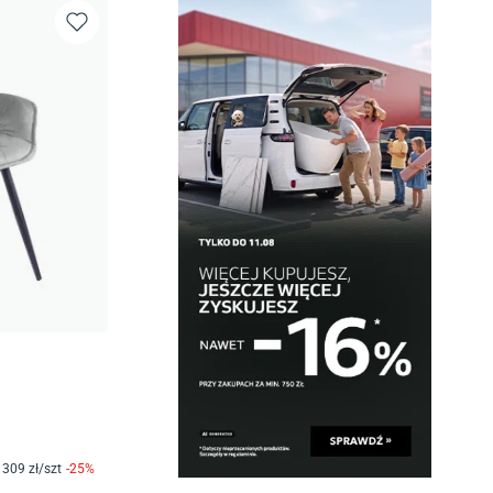
309
zł/
szt
-
25
%