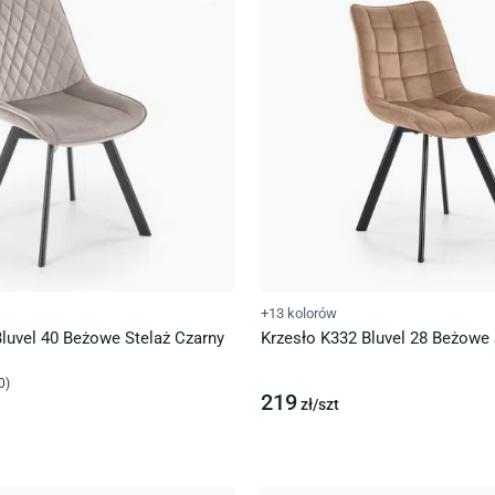
+13 kolorów
luvel 40 Beżowe Stelaż Czarny
Krzesło K332 Bluvel 28 Beżowe 
0
)
219
zł/
szt