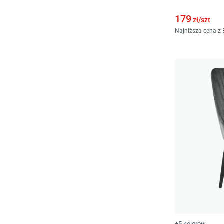
179
zł/
szt
Najniższa cena z 
+5 kolorów