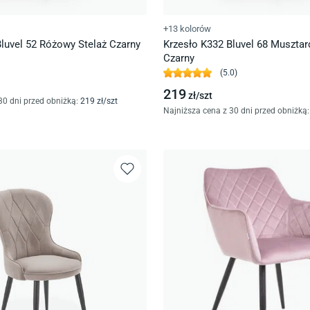
+13 kolorów
luvel 52 Różowy Stelaż Czarny
Krzesło K332 Bluvel 68 Muszta
Czarny
(
5.0
)
219
zł/
szt
30 dni przed obniżką:
219
zł/
szt
Najniższa cena z 30 dni przed obniżką: