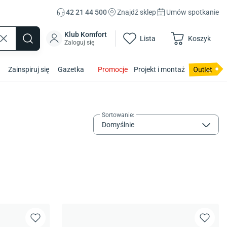
42 21 44 500
Znajdź sklep
Umów spotkanie
Klub Komfort
Lista
Koszyk
Zaloguj się
Zainspiruj się
Gazetka
Promocje
Projekt i montaż
Sortowanie
:
Domyślnie