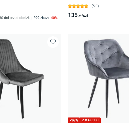
(
5.0
)
135
zł/
szt
30 dni przed obniżką:
299
zł/
szt
-
40
%
-
16
%
Z GAZETKI