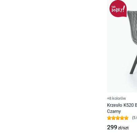
+8 kolorów
Krzesło K520 B
Czarny
(
5.
299
zł/
szt