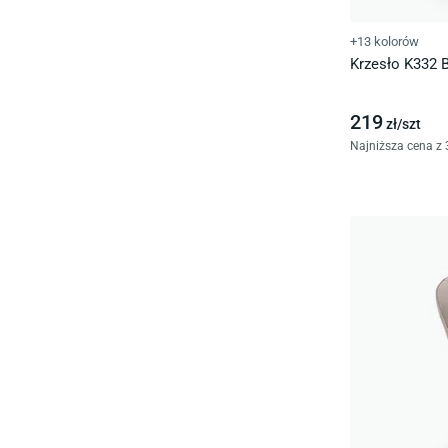
+13 kolorów
Krzesło K332 B
219
zł/
szt
Najniższa cena z 