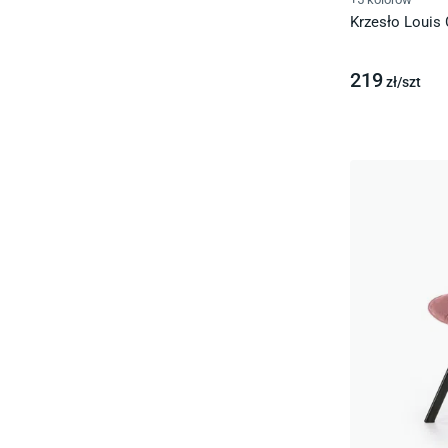
Krzesło Louis 
219
zł/
szt