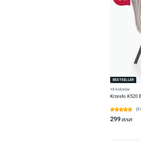
BESTSELLER
+8 kolorów
Krzesło K520 B
(
5.
299
zł/
szt