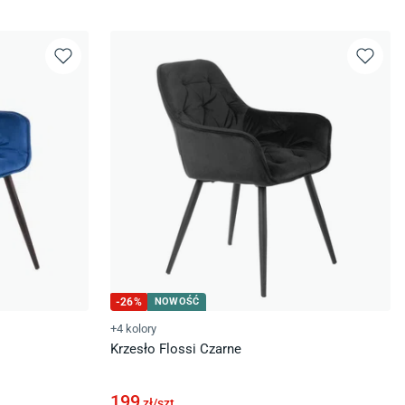
-
26
%
NOWOŚĆ
+4 kolory
Krzesło Flossi Czarne
199
zł/
szt