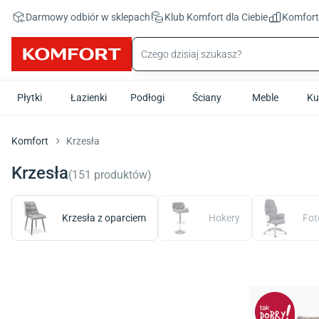
Przejdź do treści głównej
Darmowy odbiór w sklepach
Klub Komfort
dla Ciebie
Komfor
Płytki
Łazienki
Podłogi
Ściany
Meble
Ku
Komfort
Krzesła
Krzesła
(
151
produktów
)
Krzesła z oparciem
Hokery
Fot