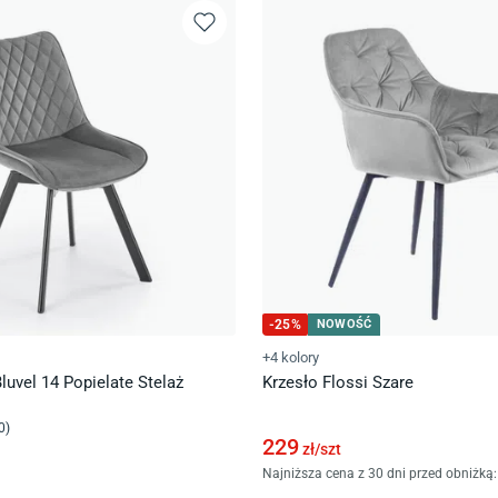
-
25
%
NOWOŚĆ
+4 kolory
luvel 14 Popielate Stelaż
Krzesło Flossi Szare
0
)
229
zł/
szt
Najniższa cena z 30 dni przed obniżką: