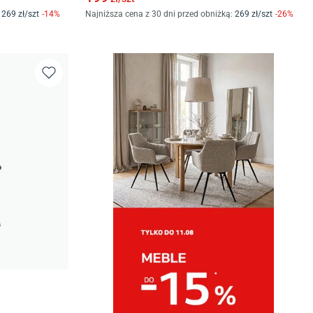
269
zł/
szt
-
14
%
Najniższa cena z 30 dni przed obniżką:
269
zł/
szt
-
26
%