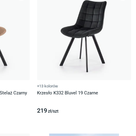
+13 kolorów
Stelaż Czarny
Krzesło K332 Bluvel 19 Czarne
219
zł/
szt