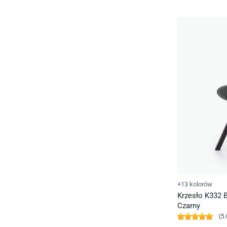
+13 kolorów
Krzesło K332 B
Czarny
(
5.