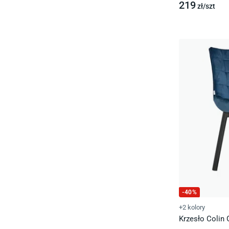
219
zł/
szt
-
40
%
+2 kolory
Krzesło Colin