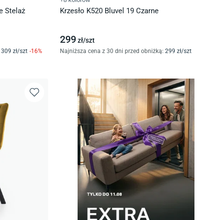
e Stelaż
Krzesło K520 Bluvel 19 Czarne
299
zł/
szt
309
zł/
szt
-
16
%
Najniższa cena z 30 dni przed obniżką:
299
zł/
szt