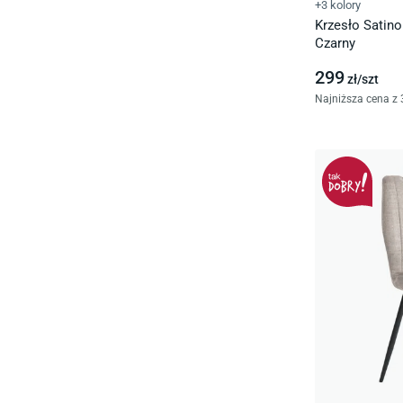
+3 kolory
Krzesło Satin
Czarny
299
zł/
szt
Najniższa cena z 