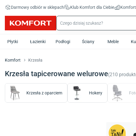
Przejdź do treści głównej
Darmowy odbiór w sklepach
Klub Komfort
dla Ciebie
Komfor
Płytki
Łazienki
Podłogi
Ściany
Meble
Ku
Komfort
Krzesła
Krzesła tapicerowane welurowe
(
210
produk
Krzesła z oparciem
Hokery
Fot