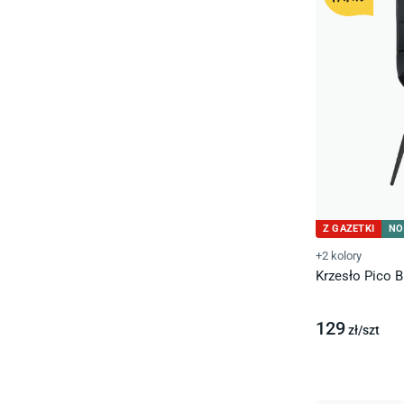
Z GAZETKI
NO
+2 kolory
Krzesło Pico B
129
zł/
szt