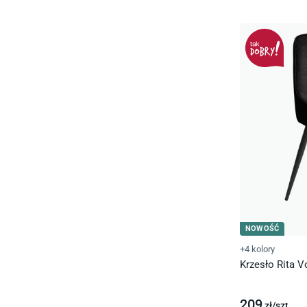
NOWOŚĆ
+4 kolory
Krzesło Rita V
209
zł/
szt