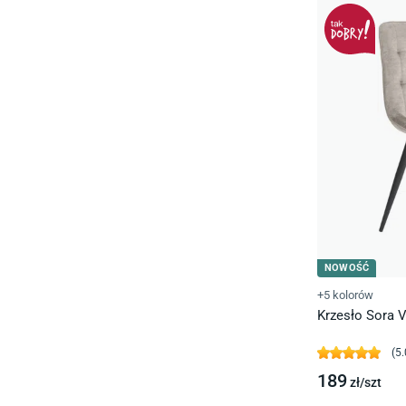
NOWOŚĆ
+5 kolorów
Krzesło Sora 
(
5.
189
zł/
szt