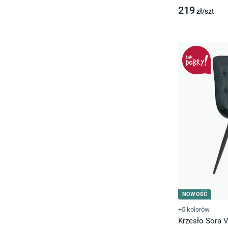
219
zł/
szt
NOWOŚĆ
+5 kolorów
Krzesło Sora V