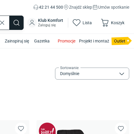
42 21 44 500
Znajdź sklep
Umów spotkanie
Klub Komfort
Lista
Koszyk
Zaloguj się
Zainspiruj się
Gazetka
Promocje
Projekt i montaż
Sortowanie
:
Domyślnie