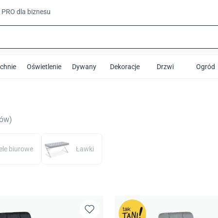
t PRO
dla biznesu
chnie
Oświetlenie
Dywany
Dekoracje
Drzwi
Ogród
tów
)
ele biurowe
Ławki