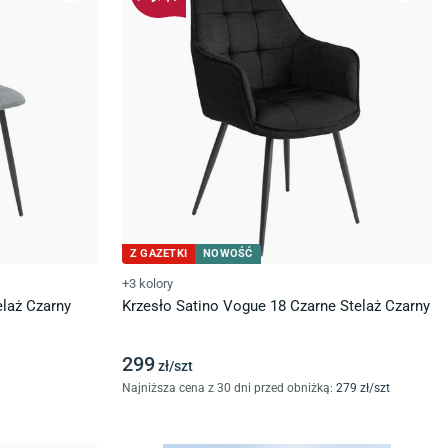
Z GAZETKI
NOWOŚĆ
+3 kolory
elaż Czarny
Krzesło Satino Vogue 18 Czarne Stelaż Czarny
299
zł/
szt
Najniższa cena z 30 dni przed obniżką:
279
zł/
szt