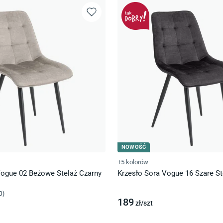
NOWOŚĆ
+5 kolorów
Vogue 02 Beżowe Stelaż Czarny
Krzesło Sora Vogue 16 Szare St
0
)
189
zł/
szt