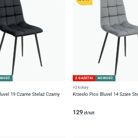
WOŚĆ
Z GAZETKI
NOWOŚĆ
+2 kolory
luvel 19 Czarne Stelaż Czarny
Krzesło Pico Bluvel 14 Szare St
129
zł/
szt