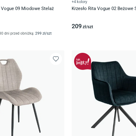
+4 kolory
o Vogue 09 Miodowe Stelaż
Krzesło Rita Vogue 02 Beżowe 
209
zł/
szt
30 dni przed obniżką:
299
zł/
szt