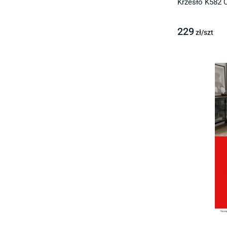
Krzesło K582 C
229
zł/
szt