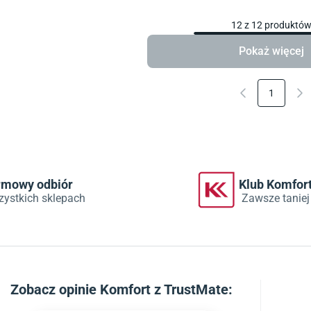
12
z
12
produktó
Pokaż więcej
1
rmowy odbiór
Klub Komfor
zystkich sklepach
Zawsze taniej
Zobacz
opinie Komfort z TrustMate
: