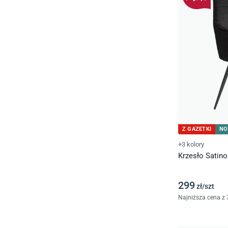
Z GAZETKI
NO
+3 kolory
Krzesło Satino
299
zł/
szt
Najniższa cena z 