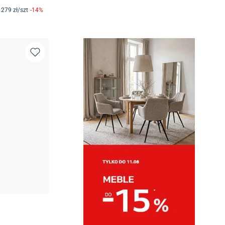
279
zł/
szt
-
14
%