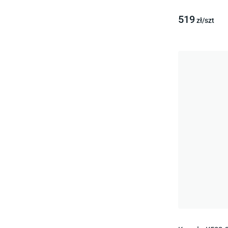
519
zł/
szt