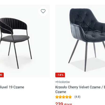
KI
-
14
%
+9 kolorów
luvel 19 Czarne
Krzesło Cherry Velvet Czarne / 
Czarne
(
4.8
)
239
zł/
szt