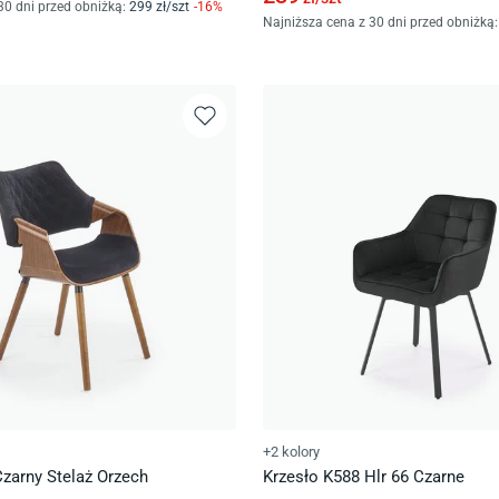
30 dni przed obniżką:
299
zł/
szt
-
16
%
Najniższa cena z 30 dni przed obniżką:
+2 kolory
zarny Stelaż Orzech
Krzesło K588 Hlr 66 Czarne