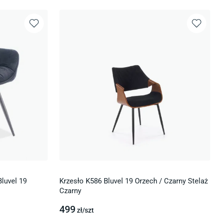
Bluvel 19
Krzesło K586 Bluvel 19 Orzech / Czarny Stelaż
Czarny
499
zł/
szt