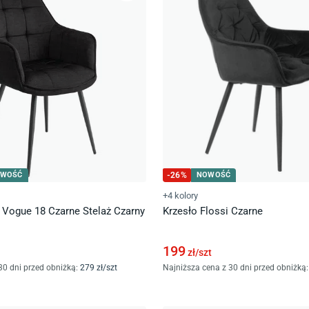
WOŚĆ
-
26
%
NOWOŚĆ
+4 kolory
 Vogue 18 Czarne Stelaż Czarny
Krzesło Flossi Czarne
199
zł/
szt
30 dni przed obniżką:
279
zł/
szt
Najniższa cena z 30 dni przed obniżką: