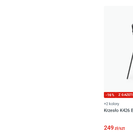
-
16
%
Z GAZET
+2 kolory
Krzesło K426 B
249
zł/
szt