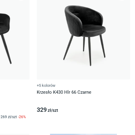
+5 kolorów
Krzesło K430 Hlr 66 Czarne
329
zł/
szt
269
zł/
szt
-
26
%