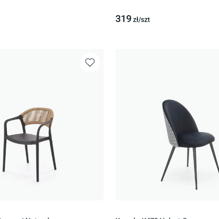
319
zł/
szt