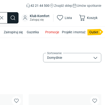
42 21 44 500
Znajdź sklep
Umów spotkanie
Klub Komfort
Lista
Koszyk
Zaloguj się
Zainspiruj się
Gazetka
Promocje
Projekt i montaż
Sortowanie
:
Domyślnie