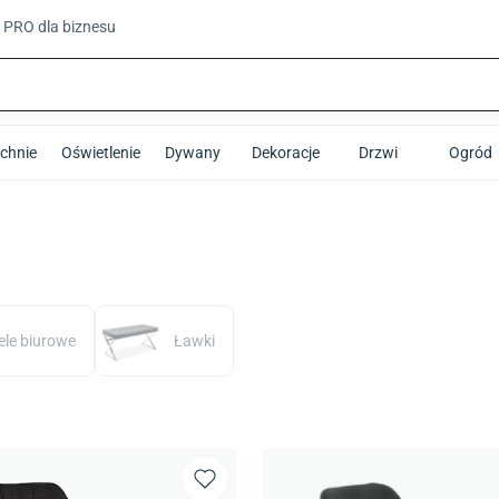
t PRO
dla biznesu
chnie
Oświetlenie
Dywany
Dekoracje
Drzwi
Ogród
ele biurowe
Ławki