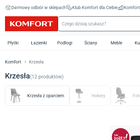
Przejdź do treści głównej
Darmowy odbiór w sklepach
Klub Komfort
dla Ciebie
Komfor
Płytki
Łazienki
Podłogi
Ściany
Meble
Ku
Komfort
Krzesła
Krzesła
(
12
produktów
)
Krzesła z oparciem
Hokery
Fot