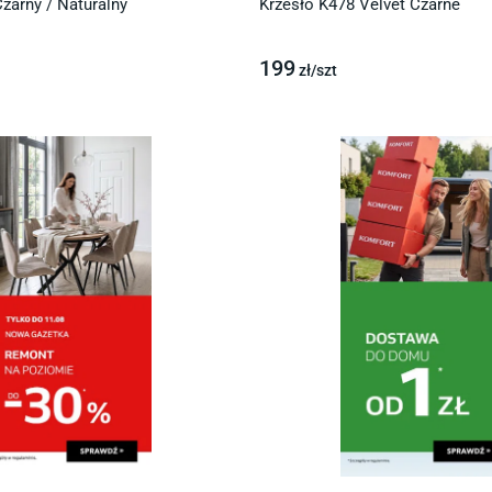
zarny / Naturalny
Krzesło K478 Velvet Czarne
199
zł/
szt