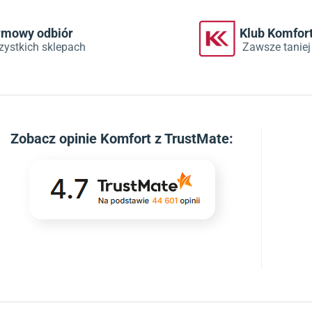
rmowy odbiór
Klub Komfor
zystkich sklepach
Zawsze taniej
Zobacz
opinie Komfort z TrustMate
: