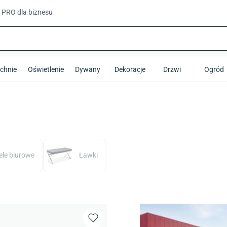
t PRO
dla biznesu
chnie
Oświetlenie
Dywany
Dekoracje
Drzwi
Ogród
ele biurowe
Ławki