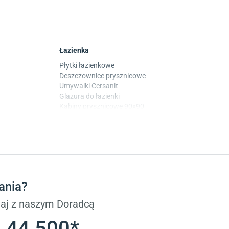
Łazienka
Płytki łazienkowe
Deszczownice prysznicowe
Umywalki Cersanit
Glazura do łazienki
Kabiny prysznicowe 90x90
Wanny Cersanit
Płytki
Płytki betonowe
Płytki Cersanit
Płytki wielkoformatowe
ania?
Gres (szkliwiony)
Glazura
aj z naszym Doradcą
Płytki marmurowe
 44 500*