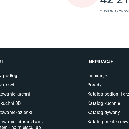
* Opłata jak za po
GI
INSPIRACJE
ż podłóg
Inspiracje
ż drzwi
Porady
towanie kuchni
Katalog podłogi i dr
 kuchni 3D
Katalog kuchnie
towanie łazienki
Katalog dywany
towanie i doradztwo z
Katalog meble i oświ
tem - na miejscu lub