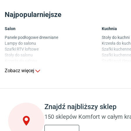
Najpopularniejsze
Salon
Kuchnia
Panele podłogowe drewniane
Stoły do kuchni
Lampy do salonu
Krzesła do kuch
Szafki RTV loftowe
Szafki kuchenne
Stoły do salonu
Szafki kuchenne
Krzesła do salonu
Szafki pod zle
Komody do salonu
Blaty kuchenne
Zobacz więcej
Sypialnia
Pokój dziecięcy
Wykładzina do sypialni
Wykładziny do p
Szafy do sypialni
Meble do pokoju
Łóżka z pojemnikiem
Komody dla dzie
Znajdź najbliższy sklep
Materace piankowe
Szafy dla dzieci
Lampy do sypialni
Łóżka dla dziec
150 sklepów Komfort w całym kra
Kinkiety do sypialni
Lampy w stylu