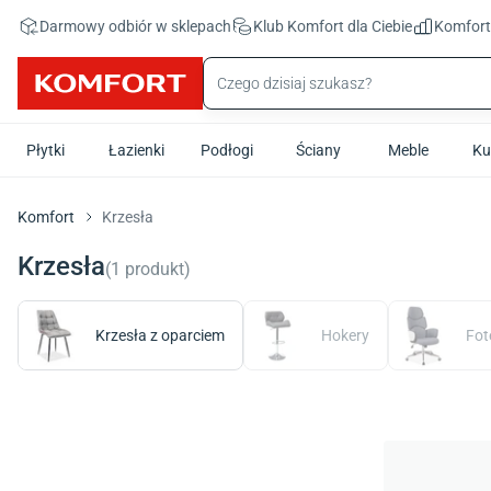
Przejdź do treści głównej
Darmowy odbiór w sklepach
Klub Komfort
dla Ciebie
Komfor
Płytki
Łazienki
Podłogi
Ściany
Meble
Ku
Komfort
Krzesła
Krzesła
(
1
produkt
)
Krzesła z oparciem
Hokery
Fot