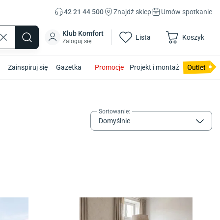
42 21 44 500
Znajdź sklep
Umów spotkanie
Klub Komfort
Lista
Koszyk
Zaloguj się
Zainspiruj się
Gazetka
Promocje
Projekt i montaż
Sortowanie
:
Domyślnie