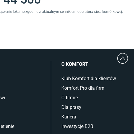
łączenie lokalne zgodnie z aktualnym cennikiem operatora sieci komórkowej.
O KOMFORT
Klub Komfort dla klientów
Komfort Pro dla firm
zwi
O firmie
Dla prasy
Kariera
etlenie
Inwestycje B2B