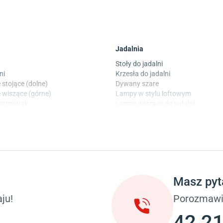
Jadalnia
Stoły do jadalni
ni
Krzesła do jadalni
 stojące (dolne)
Dywany szare
 wiszące (górne)
Lampy w stylu loftowym
wozmywak
Lampy wiszące do jadalni
 laminowane
Witryny do jadalni
Taras i balkon
okoju dziecięcego
Deski tarasowe kompozytowe
 dziecięcego
Sztuczna trawa miękka
ci
Koce i pledy
Masz pyt
Płytki tarasowe
ka (młodzieżowe)
Płytki na balkon
ju!
Porozmawi
 młodzieżowym
Lampy stojące LED
42 21