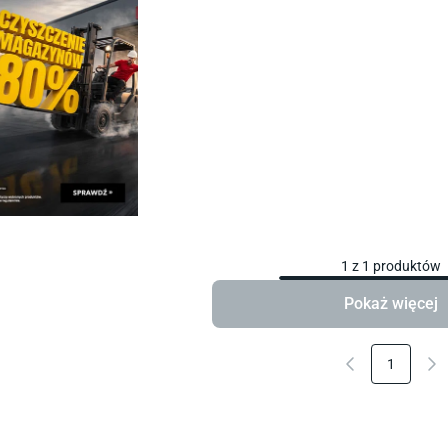
1
z
1
produktów
Pokaż więcej
1