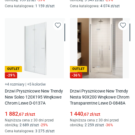
Cena katalogowa
:
1 159
zł/
szt
Cena katalogowa
:
4 074
zł/
szt
OUTLET
OUTLET
-
29
%
-
36
%
+4 rozmiary
|
+5 kolorów
Drzwi Prysznicowe New Trendy
Drzwi Prysznicowe New Trendy
New Soleo 120X195 Wnękowe
Nesta 90X200 Wnękowe Chrom
Chrom Lewe D-0137A
Transparentne Lewe D-0848A
1 882
1 440
,67
zł/
szt
,67
zł/
szt
Najniższa cena z 30 dni przed
Najniższa cena z 30 dni przed
obniżką:
2 689
zł/
szt
-
29
%
obniżką:
2 259
zł/
szt
-
36
%
Cena katalogowa
:
3 275
zł/
szt