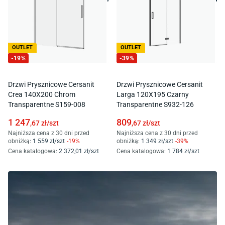
OUTLET
OUTLET
-
19
%
-
39
%
Drzwi Prysznicowe Cersanit
Drzwi Prysznicowe Cersanit
Crea 140X200 Chrom
Larga 120X195 Czarny
Transparentne S159-008
Transparentne S932-126
1 247
809
,67
zł/
szt
,67
zł/
szt
Najniższa cena z 30 dni przed
Najniższa cena z 30 dni przed
obniżką:
1 559
zł/
szt
-
19
%
obniżką:
1 349
zł/
szt
-
39
%
Cena katalogowa
:
2 372
,01
zł/
szt
Cena katalogowa
:
1 784
zł/
szt