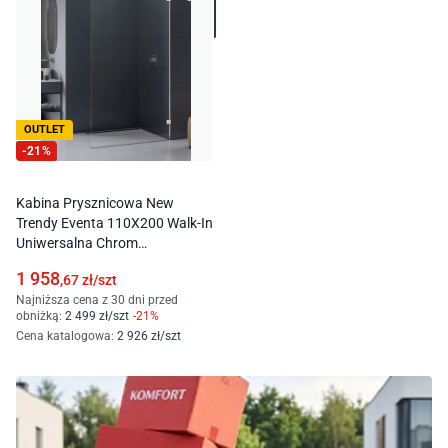
OUTLET
-
21
%
Kabina Prysznicowa New
Trendy Eventa 110X200 Walk-In
Uniwersalna Chrom
Transparentne Exk-4646
1 958
,67
zł/
szt
Najniższa cena z 30 dni przed
obniżką:
2 499
zł/
szt
-
21
%
Cena katalogowa
:
2 926
zł/
szt