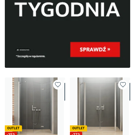
OUTLET
OUTLET
-
35
%
-
27
%