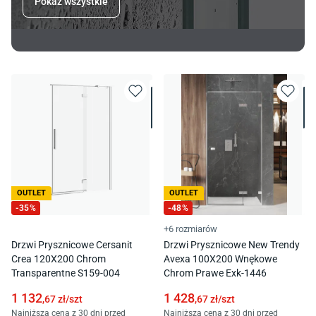
Pokaż wszystkie
OUTLET
OUTLET
-
35
%
-
48
%
+6 rozmiarów
Drzwi Prysznicowe Cersanit
Drzwi Prysznicowe New Trendy
Crea 120X200 Chrom
Avexa 100X200 Wnękowe
Transparentne S159-004
Chrom Prawe Exk-1446
1 132
1 428
,67
zł/
szt
,67
zł/
szt
Najniższa cena z 30 dni przed
Najniższa cena z 30 dni przed