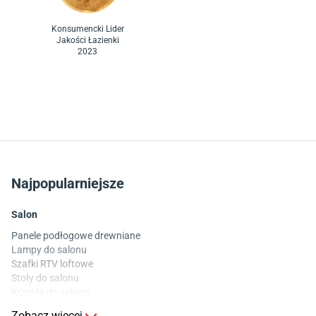
Konsumencki Lider
Jakości Łazienki
2023
Najpopularniejsze
Salon
Panele podłogowe drewniane
Lampy do salonu
Szafki RTV loftowe
Stoły do salonu
Krzesła do salonu
Komody do salonu
Zobacz więcej