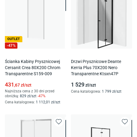
OUTLET
-
47
%
Ścianka Kabiny Prysznicowej
Drzwi Prysznicowe Deante
Cersanit Crea 80X200 Chrom
Kerria Plus 70X200 Nero
Transparentne S159-009
Transparentne Ktsxn47P
431
1 529
,67
zł/
szt
zł/
szt
Najniższa cena z 30 dni przed
Cena katalogowa
:
1 799
zł/
szt
obniżką:
829
zł/
szt
-
47
%
Cena katalogowa
:
1 112
,01
zł/
szt