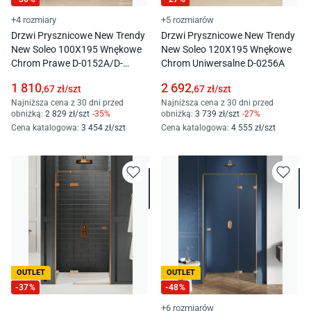
+4 rozmiary
+5 rozmiarów
Drzwi Prysznicowe New Trendy
Drzwi Prysznicowe New Trendy
New Soleo 100X195 Wnękowe
New Soleo 120X195 Wnękowe
Chrom Prawe D-0152A/D-
Chrom Uniwersalne D-0256A
0095B
1 810
2 692
,67
zł/
szt
,67
zł/
szt
Najniższa cena z 30 dni przed
Najniższa cena z 30 dni przed
obniżką:
2 829
zł/
szt
-
35
%
obniżką:
3 739
zł/
szt
-
27
%
Cena katalogowa
:
3 454
zł/
szt
Cena katalogowa
:
4 555
zł/
szt
OUTLET
OUTLET
-
37
%
-
48
%
+6 rozmiarów