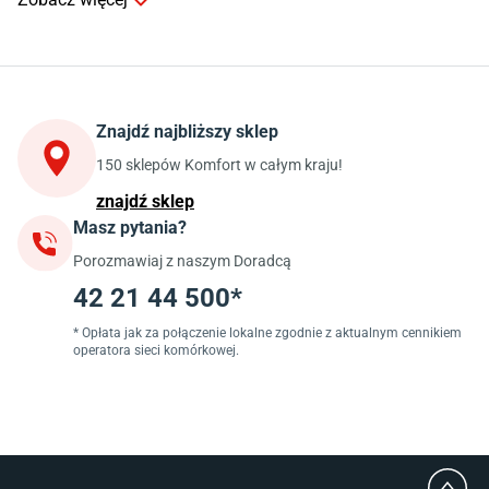
Kuchnia
Stoły do kuchni
Krzesła do kuchni
Szafki kuchenne stojące (dolne)
Znajdź najbliższy sklep
Szafki kuchenne wiszące (górne)
Szafki pod zlewozmywak
150 sklepów Komfort w całym kraju!
Blaty kuchenne laminowane
znajdź sklep
Masz pytania?
Jadalnia
Porozmawiaj z naszym Doradcą
Stoły do jadalni
Krzesła do jadalni
42 21 44 500*
Dywany szare
Lampy w stylu loftowym
* Opłata jak za połączenie lokalne zgodnie z aktualnym cennikiem
operatora sieci komórkowej.
Lampy wiszące do jadalni
Witryny do jadalni
Łazienka
Płytki łazienkowe
Deszczownice prysznicowe