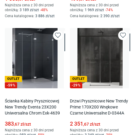
Najniższa cena z 30 dni przed
Najniższa cena z 30 dni przed
obniżką:
3 189
zł/
szt
-
48
%
obniżką:
1 969
zł/
szt
-
74
%
Cena katalogowa
:
3 886
zł/
szt
Cena katalogowa
:
2 390
zł/
szt
OUTLET
OUTLET
-
59
%
-
29
%
Ścianka Kabiny Prysznicowej
Drzwi Prysznicowe New Trendy
New Trendy Eventa 23X200
Prime 170X200 Wnękowe
Uniwersalna Chrom Exk-4639
Czarne Uniwersalne D-0344A
383
2 351
,67
zł/
szt
,67
zł/
szt
Najniższa cena z 30 dni przed
Najniższa cena z 30 dni przed
obniżką:
959
zł/
szt
-
59
%
obniżką:
3 349
zł/
szt
-
29
%