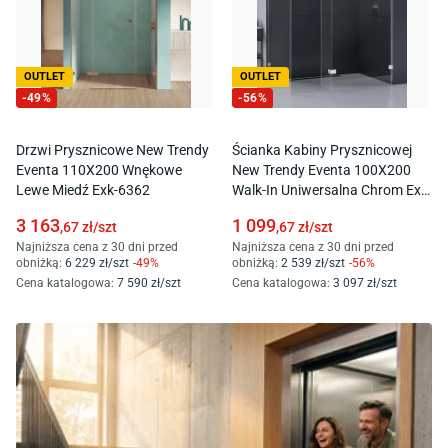
OUTLET
OUTLET
-
49
%
-
56
%
Drzwi Prysznicowe New Trendy
Ścianka Kabiny Prysznicowej
Eventa 110X200 Wnękowe
New Trendy Eventa 100X200
Lewe Miedź Exk-6362
Walk-In Uniwersalna Chrom Exk-
4632
3 163
1 099
,67
zł/
szt
,67
zł/
szt
Najniższa cena z 30 dni przed
Najniższa cena z 30 dni przed
obniżką:
6 229
zł/
szt
-
49
%
obniżką:
2 539
zł/
szt
-
56
%
Cena katalogowa
:
7 590
zł/
szt
Cena katalogowa
:
3 097
zł/
szt