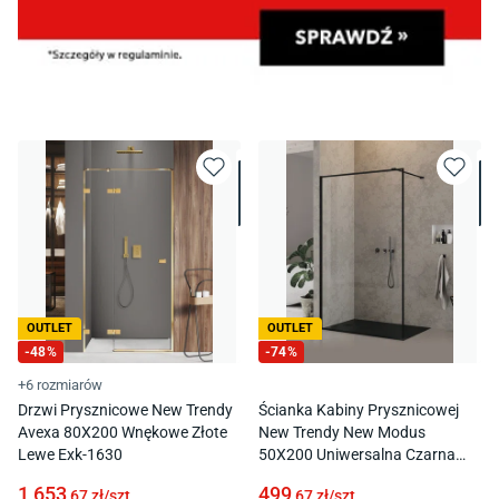
OUTLET
OUTLET
-
48
%
-
74
%
+6 rozmiarów
Drzwi Prysznicowe New Trendy
Ścianka Kabiny Prysznicowej
Avexa 80X200 Wnękowe Złote
New Trendy New Modus
Lewe Exk-1630
50X200 Uniwersalna Czarna
Exk-5553
1 653
499
,67
zł/
szt
,67
zł/
szt