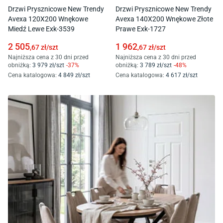
Drzwi Prysznicowe New Trendy
Drzwi Prysznicowe New Trendy
Avexa 120X200 Wnękowe
Avexa 140X200 Wnękowe Złote
Miedź Lewe Exk-3539
Prawe Exk-1727
2 505
1 962
,67
zł/
szt
,67
zł/
szt
Najniższa cena z 30 dni przed
Najniższa cena z 30 dni przed
obniżką:
3 979
zł/
szt
-
37
%
obniżką:
3 789
zł/
szt
-
48
%
Cena katalogowa
:
4 849
zł/
szt
Cena katalogowa
:
4 617
zł/
szt