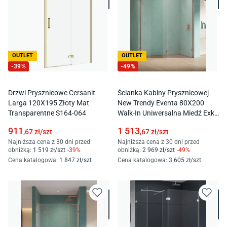
OUTLET
OUTLET
-
39
%
-
49
%
Drzwi Prysznicowe Cersanit
Ścianka Kabiny Prysznicowej
Larga 120X195 Złoty Mat
New Trendy Eventa 80X200
Transparentne S164-064
Walk-In Uniwersalna Miedź Exk-
6553
911
1 513
,67
zł/
szt
,67
zł/
szt
Najniższa cena z 30 dni przed
Najniższa cena z 30 dni przed
obniżką:
1 519
zł/
szt
-
39
%
obniżką:
2 969
zł/
szt
-
49
%
Cena katalogowa
:
1 847
zł/
szt
Cena katalogowa
:
3 605
zł/
szt