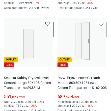
obniżką:
1 769
zł/
szt
-
35
%
obniżką:
2 749
zł/
szt
-
48
%
Cena katalogowa
:
2 372
,01
zł/
szt
Cena katalogowa
:
3 354
zł/
szt
OUTLET
OUTLET
-
28
%
-
46
%
Ścianka Kabiny Prysznicowej
Drzwi Prysznicowe Cersanit
Cersanit Larga 80X195 Chrom
Moduo 80X80X195 Lewe
Transparentne S932-131
Chrom Transparentne S162-003
551
689
,67
zł/
szt
,67
zł/
szt
Najniższa cena z 30 dni przed
Najniższa cena z 30 dni przed
obniżką:
769
zł/
szt
-
28
%
obniżką:
1 299
zł/
szt
-
46
%
Cena katalogowa
:
1 018
zł/
szt
Cena katalogowa
:
1 606
zł/
szt