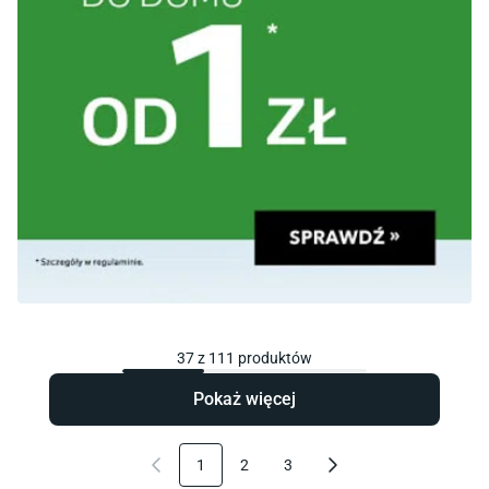
37
z
111
produktów
Pokaż więcej
1
2
3