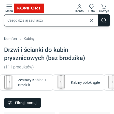
Przejdź do treści głównej
Menu
Konto
Lista
Koszyk
Komfort
Kabiny
Drzwi i ścianki do kabin
prysznicowych (bez brodzika)
(
111
produktów
)
Zestawy Kabina +
Kabiny półokrągłe
Brodzik
Filtruj i sortuj