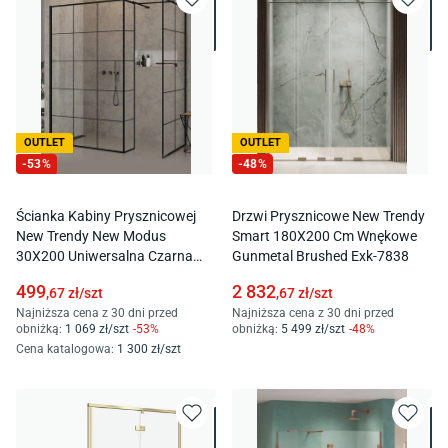
OUTLET
OUTLET
-
53
%
-
48
%
Ścianka Kabiny Prysznicowej
Drzwi Prysznicowe New Trendy
New Trendy New Modus
Smart 180X200 Cm Wnękowe
30X200 Uniwersalna Czarna
Gunmetal Brushed Exk-7838
Exk-5580
499
2 832
,67
zł/
szt
,67
zł/
szt
Najniższa cena z 30 dni przed
Najniższa cena z 30 dni przed
obniżką:
1 069
zł/
szt
-
53
%
obniżką:
5 499
zł/
szt
-
48
%
Cena katalogowa
:
1 300
zł/
szt