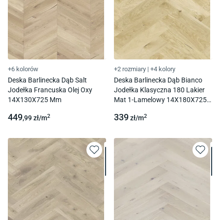
+6 kolorów
+2 rozmiary
|
+4 kolory
Deska Barlinecka Dąb Salt
Deska Barlinecka Dąb Bianco
Jodełka Francuska Olej Oxy
Jodełka Klasyczna 180 Lakier
14X130X725 Mm
Mat 1-Lamelowy 14X180X725
Mm
449
339
2
2
,99
zł/
m
zł/
m