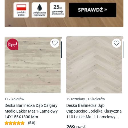
+17 kolorów
+2 rozmiary
|
+6 kolorów
Deska Barlinecka Dąb Calgary
Deska Barlinecka Dąb
Medio Lakier Mat 1-Lamelowy
Cappuccino Jodełka Klasyczna
14X155X1800 Mm
110 Lakier Mat 1-Lamelowy
14X110X660 Mm
(
5.0
)
269
2
zł/
m