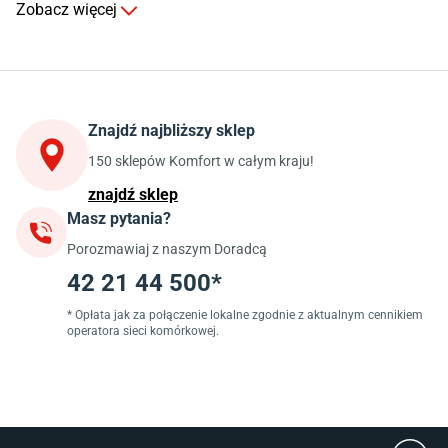
Zobacz więcej
Kuchnia
Stoły do kuchni
Krzesła do kuchni
Szafki kuchenne stojące (dolne)
Znajdź najbliższy sklep
Szafki kuchenne wiszące (górne)
Szafki pod zlewozmywak
150 sklepów Komfort w całym kraju!
Blaty kuchenne laminowane
znajdź sklep
Masz pytania?
Jadalnia
Porozmawiaj z naszym Doradcą
Stoły do jadalni
Krzesła do jadalni
42 21 44 500*
Dywany szare
Lampy w stylu loftowym
* Opłata jak za połączenie lokalne zgodnie z aktualnym cennikiem
operatora sieci komórkowej.
Lampy wiszące do jadalni
Witryny do jadalni
Łazienka
Płytki łazienkowe