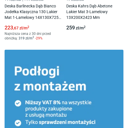
Deska Barlinecka Dąb Bianco
Deska Kahrs Dąb Abetone
Jodełka Klasyczna 130 Lakier
Lakier Mat 3-Lamelowy
Mat 1-Lamelowy 14X130X725
13X200X2423 Mm
Mm
223
259
2
2
,67
zł/
m
zł/
m
Najniższa cena z 30 dni przed
2
obniżką:
319
zł/
m
-
29
%