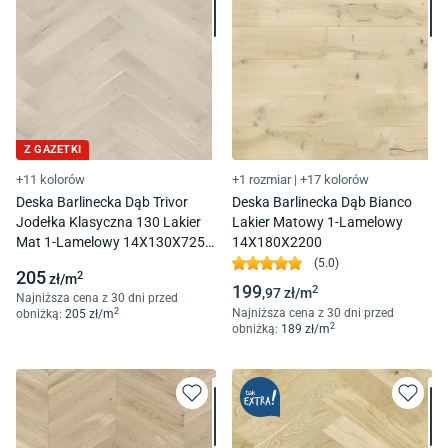
Z GAZETKI
+11 kolorów
+1 rozmiar
|
+17 kolorów
Deska Barlinecka Dąb Trivor
Deska Barlinecka Dąb Bianco
Jodełka Klasyczna 130 Lakier
Lakier Matowy 1-Lamelowy
Mat 1-Lamelowy 14X130X725
14X180X2200
Mm
(
5.0
)
205
2
zł/
m
199
2
,97
zł/
m
Najniższa cena z 30 dni przed
2
Najniższa cena z 30 dni przed
obniżką:
205
zł/
m
2
obniżką:
189
zł/
m