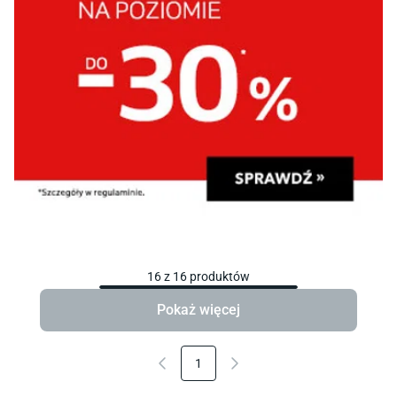
16
z
16
produktów
Pokaż więcej
1