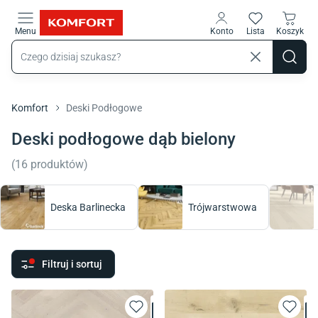
Przejdź do treści głównej
Menu
Konto
Lista
Koszyk
Komfort
Deski Podłogowe
Deski podłogowe dąb bielony
(
16
produktów
)
Deska Barlinecka
Trójwarstwowa
Filtruj i sortuj