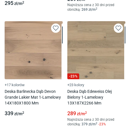
295
2
zł/
m
Najniższa cena z 30 dni przed
2
obniżką:
269
zł/
m
-
23
%
+17 kolorów
+23 kolory
Deska Barlinecka Dąb Devon
Deska Dąb Edeweiss Olej
Grande Lakier Mat 1-Lamelowy
Bielony 1-Lamelowy
14X180X1800 Mm
13X187X2266 Mm
339
289
2
2
zł/
m
zł/
m
Najniższa cena z 30 dni przed
2
obniżką:
379
zł/
m
-
23
%