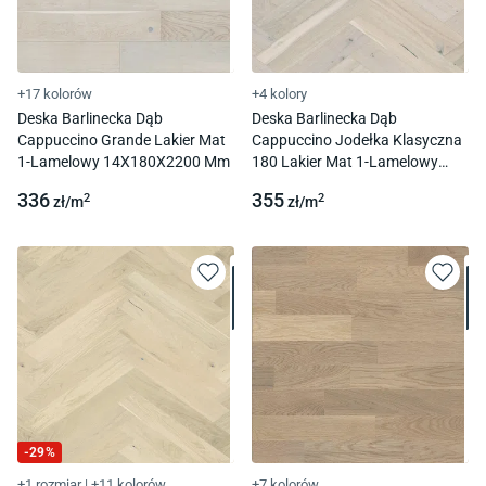
+17 kolorów
+4 kolory
Deska Barlinecka Dąb
Deska Barlinecka Dąb
Cappuccino Grande Lakier Mat
Cappuccino Jodełka Klasyczna
1-Lamelowy 14X180X2200 Mm
180 Lakier Mat 1-Lamelowy
14X180X725Mm
336
355
2
2
zł/
m
zł/
m
-
29
%
+1 rozmiar
|
+11 kolorów
+7 kolorów