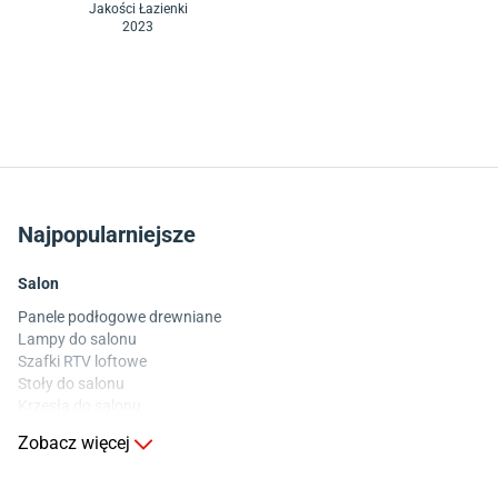
Jakości Łazienki
2023
Najpopularniejsze
Salon
Panele podłogowe drewniane
Lampy do salonu
Szafki RTV loftowe
Stoły do salonu
Krzesła do salonu
Komody do salonu
Zobacz więcej
Kuchnia