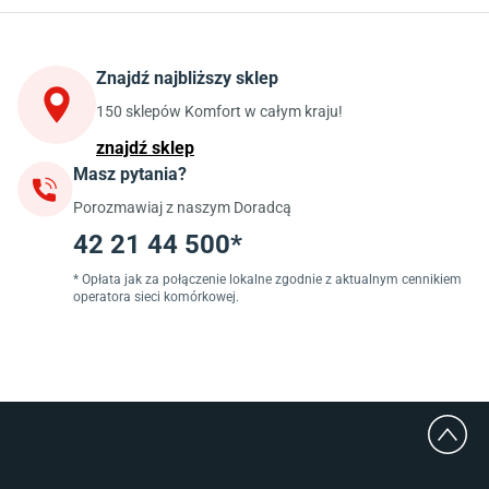
Stoły do kuchni
Krzesła do kuchni
Szafki kuchenne stojące (dolne)
Znajdź najbliższy sklep
Szafki kuchenne wiszące (górne)
Szafki pod zlewozmywak
150 sklepów Komfort w całym kraju!
Blaty kuchenne laminowane
znajdź sklep
Masz pytania?
Jadalnia
Porozmawiaj z naszym Doradcą
Stoły do jadalni
Krzesła do jadalni
42 21 44 500*
Dywany szare
Lampy w stylu loftowym
* Opłata jak za połączenie lokalne zgodnie z aktualnym cennikiem
operatora sieci komórkowej.
Lampy wiszące do jadalni
Witryny do jadalni
Łazienka
Płytki łazienkowe
Deszczownice prysznicowe
Umywalki Cersanit
Glazura do łazienki