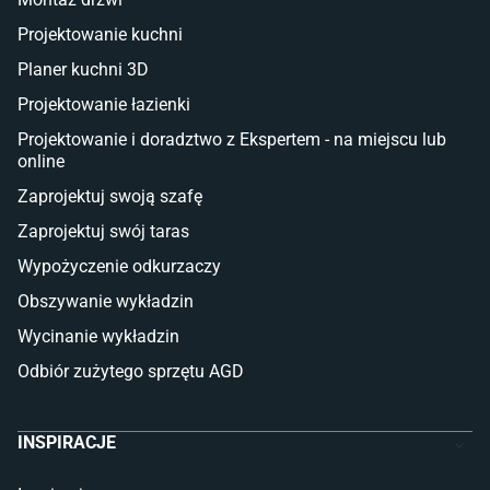
Deski tarasowe kompozytowe
Projektowanie kuchni
Sztuczna trawa miękka
Koce i pledy
Planer kuchni 3D
Płytki tarasowe
Projektowanie łazienki
Płytki na balkon
Lampy stojące LED
Projektowanie i doradztwo z Ekspertem - na miejscu lub
online
Płytki
Zaprojektuj swoją szafę
Płytki betonowe
Zaprojektuj swój taras
Płytki Cersanit
Płytki wielkoformatowe
Wypożyczenie odkurzaczy
Gres (szkliwiony)
Obszywanie wykładzin
Glazura
Płytki marmurowe
Wycinanie wykładzin
Odbiór zużytego sprzętu AGD
INSPIRACJE