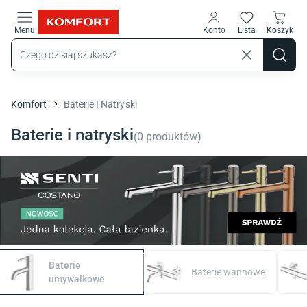
Przejdź do treści głównej
Menu
Konto
Lista
Koszyk
Komfort
Baterie I Natryski
Baterie i natryski
(
0
produktów
)
Baterie
Baterie wannowe
umywalkowe