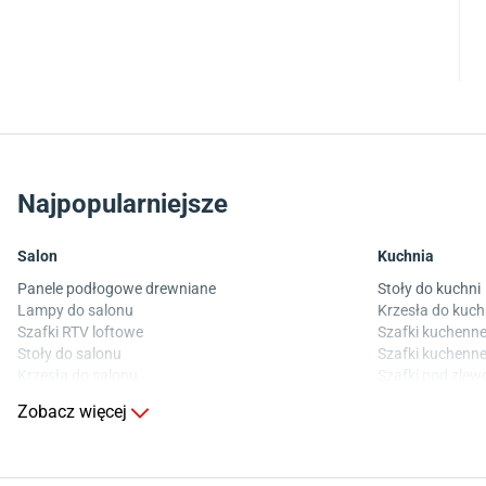
Najpopularniejsze
Salon
Kuchnia
Panele podłogowe drewniane
Stoły do kuchni
Lampy do salonu
Krzesła do kuch
Szafki RTV loftowe
Szafki kuchenne
Stoły do salonu
Szafki kuchenne
Krzesła do salonu
Szafki pod zle
Komody do salonu
Blaty kuchenne
Zobacz więcej
Sypialnia
Pokój dziecięcy
Wykładzina do sypialni
Wykładziny do p