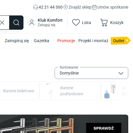
42 21 44 500
Znajdź sklep
Umów spotkanie
Klub Komfort
Lista
Koszyk
Zaloguj się
Zainspiruj się
Gazetka
Promocje
Projekt i montaż
Sortowanie
:
Domyślnie
Baterie
Akces
Baterie bidetowe
podtynkowe
bateri