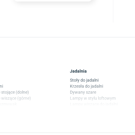
Jadalnia
Stoły do jadalni
ni
Krzesła do jadalni
 stojące (dolne)
Dywany szare
 wiszące (górne)
Lampy w stylu loftowym
wozmywak
Lampy wiszące do jadalni
 laminowane
Witryny do jadalni
Taras i balkon
okoju dziecięcego
Deski tarasowe kompozytowe