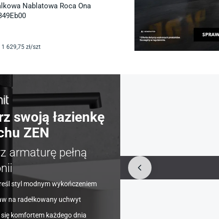
alkowa Nablatowa Roca Ona
A349Eb00
1 629
,75
zł/
szt
rz swoją łazienkę
chu ZEN
rz armaturę pełną
nii
reśl styl modnym wykończeniem
aw na radełkowany uchwyt
 się komfortem każdego dnia