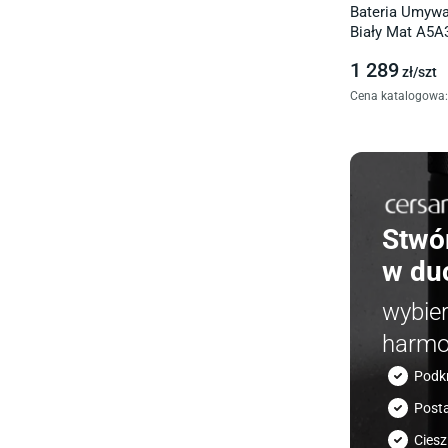
Bateria Umyw
Biały Mat A5
1 289
zł/
szt
Cena katalogowa
:
Stwó
w du
wybie
harmo
Podk
Post
Ciesz