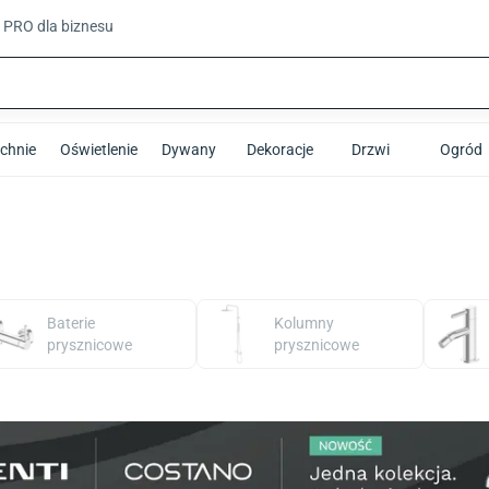
t PRO
dla biznesu
chnie
Oświetlenie
Dywany
Dekoracje
Drzwi
Ogród
Baterie
Kolumny
prysznicowe
prysznicowe