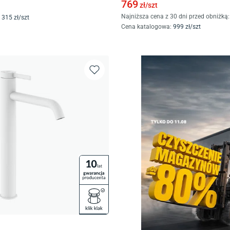
769
zł/
szt
Najniższa cena z 30 dni przed obniżką:
315
zł/
szt
Cena katalogowa
:
999
zł/
szt