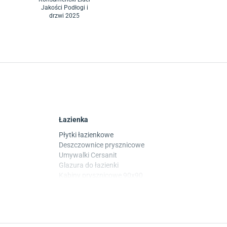
Jakości Podłogi i
drzwi 2025
Łazienka
Płytki łazienkowe
Deszczownice prysznicowe
Umywalki Cersanit
Glazura do łazienki
Kabiny prysznicowe 90x90
Wanny Cersanit
Płytki
Płytki betonowe