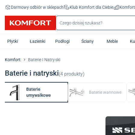
Przejdź do treści głównej
Darmowy odbiór w sklepach
Klub Komfort
dla Ciebie
Komfor
Płytki
Łazienki
Podłogi
Ściany
Meble
Ku
Komfort
Baterie I Natryski
Baterie i natryski
(
4
produkty
)
Baterie
Baterie wannowe
umywalkowe