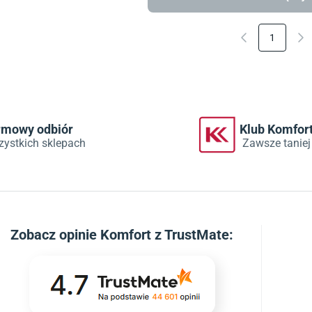
1
rmowy odbiór
Klub Komfor
zystkich sklepach
Zawsze taniej
Zobacz
opinie Komfort z TrustMate
: