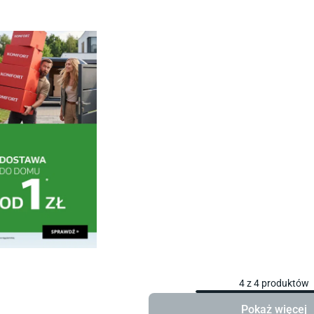
4
z
4
produktów
Pokaż więcej