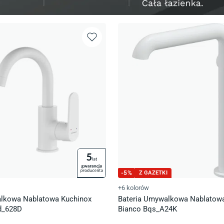
-
5
%
Z GAZETKI
+6 kolorów
alkowa Nablatowa Kuchinox
Bateria Umywalkowa Nablatowa
d_628D
Bianco Bqs_A24K