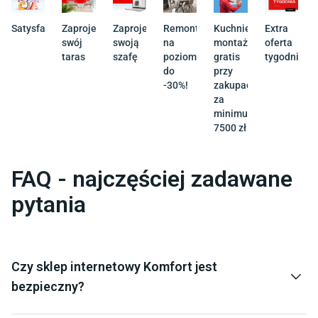
Satysfakcja
Zaprojektuj
Zaprojektuj
Remont
Kuchnie
Extra
swój
swoją
na
montaż
oferta
taras
szafę
poziomie
gratis
tygodnia
do
przy
-30%!
zakupach
za
minimum
7500 zł
FAQ - najczęściej zadawane
pytania
Czy sklep internetowy Komfort jest
bezpieczny?
Tak, Komfort to polska marka działająca od ponad 30 lat i