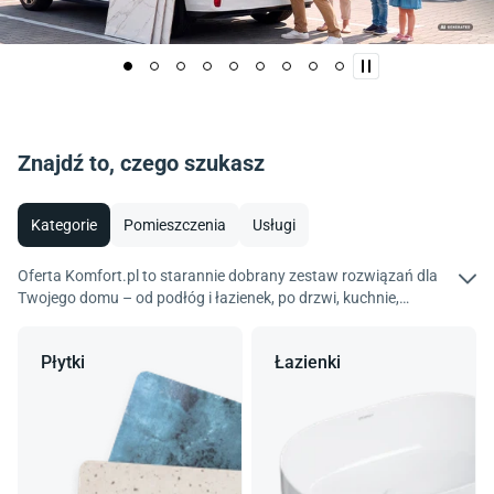
Znajdź to, czego szukasz
Kategorie
Pomieszczenia
Usługi
Oferta Komfort.pl to starannie dobrany zestaw rozwiązań dla
Twojego domu – od podłóg i łazienek, po drzwi, kuchnie,
wyposażenie i dekoracje. Wybieraj spośród tysięcy produktów
renomowanych marek i kolekcji tworzonych z myślą o
Płytki
Łazienki
funkcjonalnych wnętrzach. Odkryj ofertę Komfort i zaprojektuj
mieszkanie idealne.