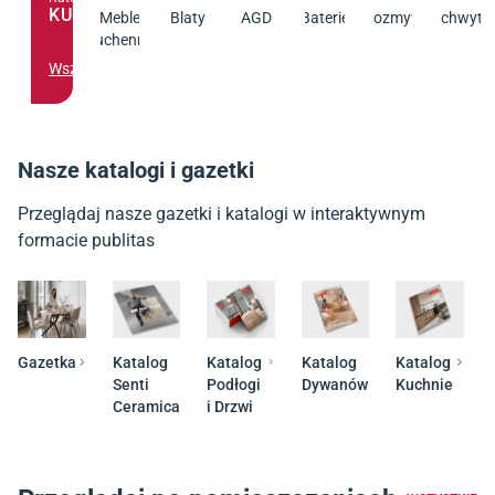
KUCHNIA
Meble
Blaty
AGD
Baterie
Zlewozmywaki
Uchwyty
kuchenne
Wszystko
Nasze katalogi i gazetki
Przeglądaj nasze gazetki i katalogi w interaktywnym
formacie publitas
Gazetka
Katalog
Katalog
Katalog
Katalog
Senti
Podłogi
Dywanów
Kuchnie
Ceramica
i Drzwi