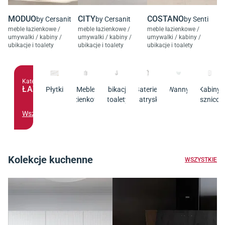
MODUO
CITY
COSTANO
by Cersanit
by Cersanit
by Senti
meble łazienkowe /
meble łazienkowe /
meble łazienkowe /
umywalki / kabiny /
umywalki / kabiny /
umywalki / kabiny /
ubikacje i toalety
ubikacje i toalety
ubikacje i toalety
Kategoria
ŁAZIENKA
Płytki
Meble
Ubikacje
Baterie i
Wanny
Kabiny
łazienkowe
i toalety
natryski
prysznico
Wszystko
Kolekcje kuchenne
WSZYSTKIE